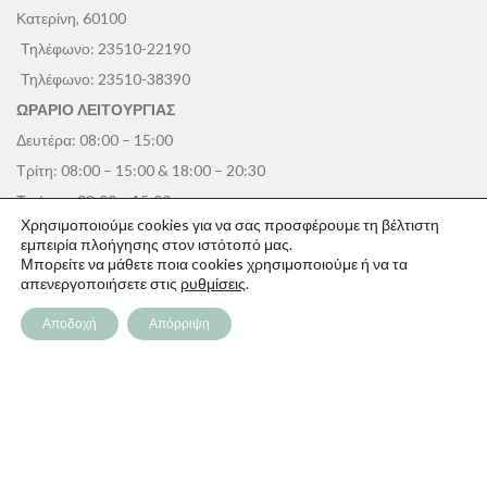
Κατερίνη, 60100
Τηλέφωνο:
23510-22190
Τηλέφωνο:
23510-38390
ΩΡΑΡΙΟ ΛΕΙΤΟΥΡΓΙΑΣ
Δευτέρα: 08:00 – 15:00
Τρίτη: 08:00 – 15:00 & 18:00 – 20:30
Τετάρτη: 08:00 – 15:00
Χρησιμοποιούμε cookies για να σας προσφέρουμε τη βέλτιστη
Πέμπτη: 08:00 – 15:00 & 18:00 – 20:30
εμπειρία πλοήγησης στον ιστότοπό μας.
Παρασκευή: 08:00 – 15:00
Μπορείτε να μάθετε ποια cookies χρησιμοποιούμε ή να τα
απενεργοποιήσετε στις
ρυθμίσεις
.
Σάββατο: 08:00 – 14:30
Κυριακή: Κλειστά
Αποδοχή
Απόρριψη
ΠΑΠΑΓΕΩΡΓΊΟΥ
Η Εταιρεία