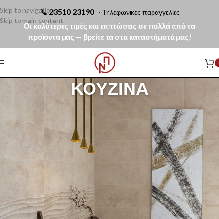
Skip to navigation
📞
23510 23190
· Τηλεφωνικές παραγγελίες
Skip to main content
Οι καλύτερες τιμές και εκπτώσεις σε πολλά από τα
προϊόντα μας — βρείτε τα στα καταστήματά μας!
ΚΟΥΖΊΝΑ
Η κατηγορία Κουζίνα περιλαμβάνει ολοκληρωμένες λύσεις για την
αναβάθμιση και τον εξοπλισμό του πιο σημαντικού χώρου του σπιτιού.
Θα βρείτε μπαταρίες κουζίνας υψηλής αντοχής, νεροχύτες σε μοντέρνα
υλικά και διαστάσεις, λειτουργικούς απορροφητήρες για καθαρό
περιβάλλον μαγειρέματος, καθώς και πλακάκια κουζίνας που
προσφέρουν αισθητική και πρακτικότητα. Επιλέξτε προϊόντα ποιότητας
που συνδυάζουν εργονομία, λειτουργικότητα και μοντέρνο design για μια
κουζίνα που ξεχωρίζει.
Αρχική σελίδα
Κουζίνα