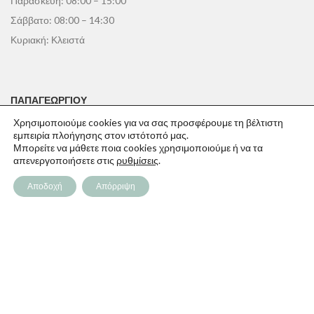
Παρασκευή: 08:00 – 15:00
Σάββατο: 08:00 – 14:30
Κυριακή: Κλειστά
ΠΑΠΑΓΕΩΡΓΊΟΥ
Χρησιμοποιούμε cookies για να σας προσφέρουμε τη βέλτιστη
Η Εταιρεία
εμπειρία πλοήγησης στον ιστότοπό μας.
Καταστήματα
Μπορείτε να μάθετε ποια cookies χρησιμοποιούμε ή να τα
απενεργοποιήσετε στις
ρυθμίσεις
.
Ευκαιρίες Καριέρας
Αποδοχή
Απόρριψη
Ιδέες & Συμβουλές
ΕΞΥΠΗΡΕΤΗΣΗ
Επικοινωνία
Τρόποι Πληρωμής