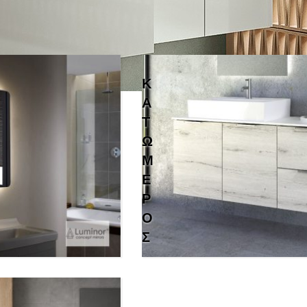
η Υγιεινής
Έπιπλα Μπάνιου - Καθρέπτες
Κ
Ά
Τ
Ω
Μ
Έ
Ρ
Ο
Σ