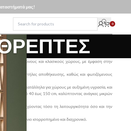
 καταστήματά μας!
0
ΑΘΡΈΠΤΕΣ
μού για σύγχρονους και κλασικούς χώρους, με έμφαση στην
 με νιπτήρα, στήλες αποθήκευσης, καθώς και φωτιζόμενους
εσης ή λάκα, κατάλληλα για χώρους με αυξημένη υγρασία, και
νται σε μήκος από 40 έως 150 cm, καλύπτοντας ανάγκες μικρών
ωτισμό, ενισχύοντας τόσο τη λειτουργικότητα όσο και την
ώντας ένα μπάνιο ισορροπημένο και διαχρονικό.