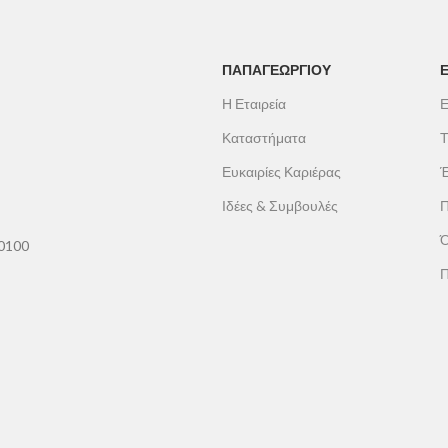
ΠΑΠΑΓΕΩΡΓΊΟΥ
Η Εταιρεία
Ε
Καταστήματα
Τ
Ευκαιρίες Καριέρας
Έ
Ιδέες & Συμβουλές
Π
Ό
60100
Π