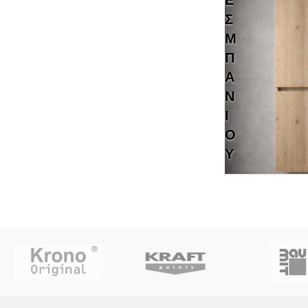
Σ
Μ
Π
Ά
Ν
Ι
Ο
Υ