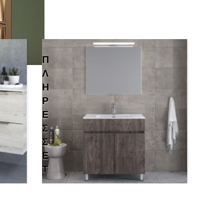
Π
Λ
Ή
Ρ
Ε
Σ
Σ
Ε
Τ