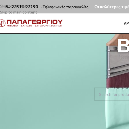
Skip to navigation
📞
23510 23190
Οι καλύτερες τιμ
· Τηλεφωνικές παραγγελίες
Skip to main content
ΑΡ
Β
Αρχική σελίδα
Χρ
Δεν βρέθηκε κανένα 