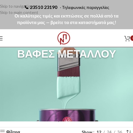
Skip to navigation
📞
23510 23190
· Τηλεφωνικές παραγγελίες
Skip to main content
Οι καλύτερες τιμές και εκπτώσεις σε πολλά από τα
προϊόντα μας — βρείτε τα στα καταστήματά μας!
ΒΑΦΈΣ ΜΕΤΆΛΛΟΥ
Οι βαφές μετάλλου προσφέρουν ισχυρή προστασία από σκουριά,
υγρασία και μηχανική φθορά, εξασφαλίζοντας μακροχρόνια αντοχή στις
μεταλλικές επιφάνειες. Είναι κατάλληλες για κάγκελα, πόρτες, κατασκευές
και εξωτερικά στοιχεία, προσφέροντας άριστη πρόσφυση και σταθερό,
ανθεκτικό χρώμα.
Αρχική σελίδα
Χρώματα
Βαφές Μετάλλου
Βλέπετε 1–12 από 17 αποτελέσματα
Show
12
24
36