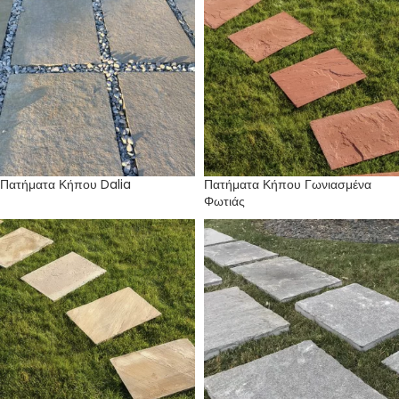
Πατήματα Κήπου Dalia
Πατήματα Κήπου Γωνιασμένα
Φωτιάς