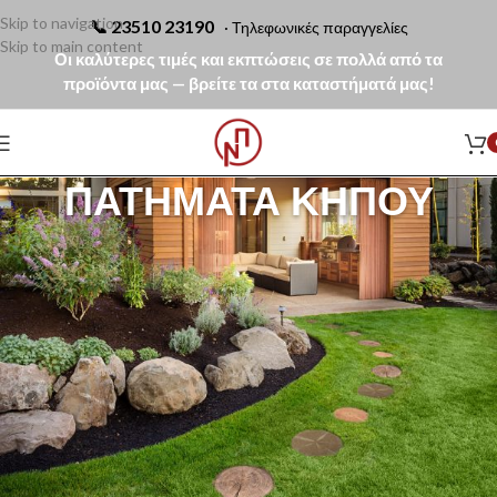
Skip to navigation
📞
23510 23190
· Τηλεφωνικές παραγγελίες
Skip to main content
Οι καλύτερες τιμές και εκπτώσεις σε πολλά από τα
προϊόντα μας — βρείτε τα στα καταστήματά μας!
ΠΑΤΉΜΑΤΑ ΚΉΠΟΥ
Τα Πατήματα Κήπου αποτελούν μία πρακτική και αισθητικά
ολοκληρωμένη λύση για τη δημιουργία μονοπατιών, διαδρόμων και
διακοσμητικών διαδρομών σε κήπους, γκαζόν, αυλές και γενικότερα σε
εξωτερικούς χώρους.
Στη συλλογή μας θα βρείτε πατήματα από φυσική και τεχνητή πέτρα, σε
διαφορετικά σχέδια, διαστάσεις, χρώματα και υφές, ώστε να επιλέξετε την
ιδανική λύση για κάθε αρχιτεκτονικό ύφος και εφαρμογή.
Η γκάμα περιλαμβάνει φυσικά πατήματα από σχιστόλιθο, πελεκητές και
αντικέ επιφάνειες, γωνιασμένες πλάκες, ορθογώνια πατήματα, μεγάλες
φυσικές πλάκες καθώς και ειδικές λύσεις που αναπαράγουν την όψη
φυσικού ξύλου, όπως τα Forest Whisper και Garden Steps της Mathios