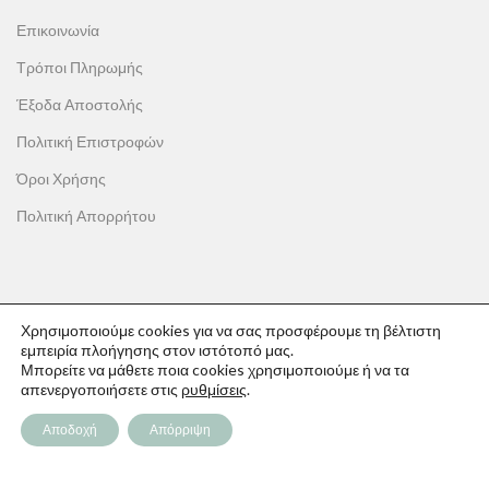
Επικοινωνία
Τρόποι Πληρωμής
Έξοδα Αποστολής
Πολιτική Επιστροφών
Όροι Χρήσης
Πολιτική Απορρήτου
ΟΙ ΑΓΟΡΕΣ ΣΟΥ
Χρησιμοποιούμε cookies για να σας προσφέρουμε τη βέλτιστη
εμπειρία πλοήγησης στον ιστότοπό μας.
Ο λογαριασμός μου
Μπορείτε να μάθετε ποια cookies χρησιμοποιούμε ή να τα
απενεργοποιήσετε στις
ρυθμίσεις
.
Το καλάθι σου
Αποδοχή
Απόρριψη
Οι παραγγελίες σου
Λίστα επιθυμιών