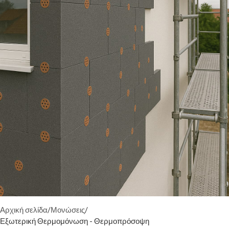
θερμοπρόσοψης, δείτε τον πλήρη οδηγό για την
εξωτερική
θερμομόνωση
.
Στην κατηγορία θα βρείτε όλα τα απαραίτητα υλικά για την πλήρη
εφαρμογή συστήματος θερμοπρόσοψης (ETICS):
Μονωτικές πλάκες (EPS, XPS, πετροβάμβακα)
Κόλλες επικόλλησης και βασικού επιχρίσματος
Υαλόπλέγματα και γωνιόκρανα
Βύσματα στερέωσης
Αστάρια και τελικά επιχρίσματα
Εξειδικευμένα εργαλεία εφαρμογής
Τα προϊόντα καλύπτουν οικιακές και επαγγελματικές εφαρμογές,
προσφέροντας ενεργειακή εξοικονόμηση, βελτίωση θερμικής άνεσης,
αντοχή στον χρόνο και αισθητικά άρτιο αποτέλεσμα σύμφωνα με τα
σύγχρονα ευρωπαϊκά πρότυπα.
Χρειάζεστε βοήθεια για την επιλογή των κατάλληλων υλικών;
Η
ομάδα της N-Papageorgiou είναι στη διάθεσή σας για να σας προτείνει
την κατάλληλη λύση για το έργο σας. Καλέστε μας στο
23510 23190
.
Αρχική σελίδα
Μονώσεις
Εξωτερική Θερμομόνωση - Θερμοπρόσοψη