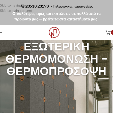
Skip to navigation
📞
23510 23190
· Τηλεφωνικές παραγγελίες
Skip to main content
Οι καλύτερες τιμές και εκπτώσεις σε πολλά από τα
προϊόντα μας — βρείτε τα στα καταστήματά μας!
ΕΞΩΤΕΡΙΚΉ
ΘΕΡΜΟΜΌΝΩΣΗ -
ΘΕΡΜΟΠΡΌΣΟΨΗ
Η
εξωτερική θερμομόνωση – θερμοπρόσοψη
αποτελε
ολοκληρωμένο σύστημα ενεργειακής αναβάθμισης που εφαρμόζεται
στην εξωτερική τοιχοποιία του κτιρίου, μειώνοντας σημαντικά τις
θερμικές απώλειες και προστατεύοντας την πρόσοψη από υγρασία,
ρηγματώσεις και καιρικές καταπονήσεις.
Αν θέλετε να μάθετε αναλυτικά πώς λειτουργεί ένα σύστημα