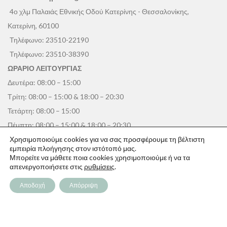
4ο χλμ Παλαιάς Εθνικής Οδού Κατερίνης - Θεσσαλονίκης,
Κατερίνη, 60100
Τηλέφωνο:
23510-22190
Τηλέφωνο:
23510-38390
ΩΡΑΡΙΟ ΛΕΙΤΟΥΡΓΙΑΣ
Δευτέρα: 08:00 – 15:00
Τρίτη: 08:00 – 15:00 & 18:00 – 20:30
Τετάρτη: 08:00 – 15:00
Πέμπτη: 08:00 – 15:00 & 18:00 – 20:30
Παρασκευή: 08:00 – 15:00
Χρησιμοποιούμε cookies για να σας προσφέρουμε τη βέλτιστη
εμπειρία πλοήγησης στον ιστότοπό μας.
Σάββατο: 08:00 – 14:30
Μπορείτε να μάθετε ποια cookies χρησιμοποιούμε ή να τα
απενεργοποιήσετε στις
ρυθμίσεις
.
Κυριακή: Κλειστά
Αποδοχή
Απόρριψη
ΠΑΠΑΓΕΩΡΓΊΟΥ