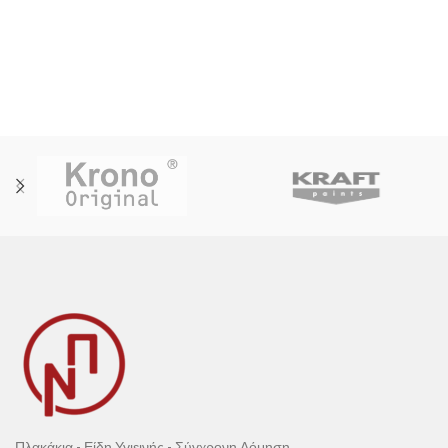
Πλακάκια - Είδη Υγιεινής - Σύγχρονη Δόμηση