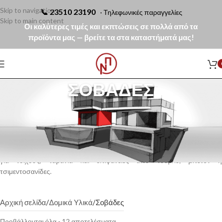
Skip to navigation
📞
23510 23190
· Τηλεφωνικές παραγγελίες
Skip to main content
Οι καλύτερες τιμές και εκπτώσεις σε πολλά από τα
προϊόντα μας — βρείτε τα στα καταστήματά μας!
ΣΟΒΆΔΕΣ
Οι σοβάδες χρησιμοποιούνται για την εξομάλυνση, ευθυγράμμιση και
τελική διαμόρφωση εσωτερικών και εξωτερικών επιφανειών.
Προσφέρουν άριστη πρόσφυση, υψηλή αντοχή και ομοιόμορφο
τελείωμα, αποτελώντας ιδανική βάση για βάψιμο ή άλλες τελικές
επιστρώσεις. Διατίθενται σε έτοιμες ή παραδοσιακές μορφές, κατάλληλες
για τοίχους, ταβάνια και επιφάνειες από τούβλο, μπετόν ή
τσιμεντοσανίδες.
Αρχική σελίδα
Δομικά Υλικά
Σοβάδες
Προβάλλονται όλα - 12 αποτελέσματα