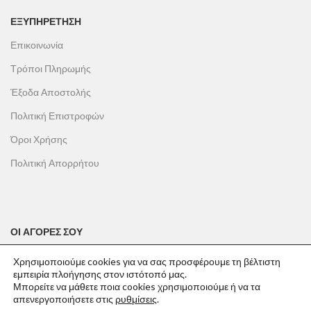
ΕΞΥΠΗΡΕΤΗΣΗ
Επικοινωνία
Τρόποι Πληρωμής
Έξοδα Αποστολής
Πολιτική Επιστροφών
Όροι Χρήσης
Πολιτική Απορρήτου
ΟΙ ΑΓΟΡΕΣ ΣΟΥ
Ο λογαριασμός μου
Χρησιμοποιούμε cookies για να σας προσφέρουμε τη βέλτιστη
εμπειρία πλοήγησης στον ιστότοπό μας.
Το καλάθι σου
Μπορείτε να μάθετε ποια cookies χρησιμοποιούμε ή να τα
απενεργοποιήσετε στις
ρυθμίσεις
.
Οι παραγγελίες σου