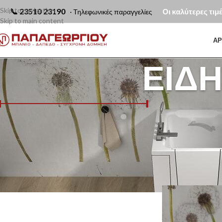
Skip to navigation
📞
23510 23190
Οι καλύτερες τιμ
· Τηλεφωνικές παραγγελίες
Skip to main content
ΑΡ
ΕΊΔΗ
Τα είδη υγιεινής Α
στιβαρές λαβές στή
επαγγελματικούς χώ
Τιμή:
0€
—
250€
ΦΙΛΤΡΆΡΙΣΜΑ
Αρχική σελίδα
Είδ