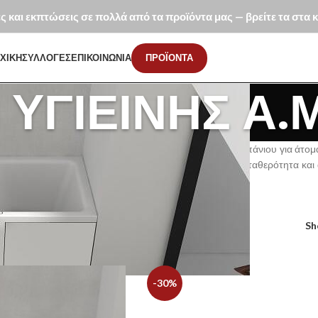
ές και εκπτώσεις σε πολλά από τα προϊόντα μας — βρείτε τα στα
ΧΙΚΗ
ΣΥΛΛΟΓΕΣ
ΕΠΙΚΟΙΝΩΝΙΑ
ΠΡΟΪΟΝΤΑ
 ΥΓΙΕΙΝΉΣ Α.
.ΜΕ.Α. προσφέρουν ασφαλή και προσβάσιμη χρήση του μπάνιου για άτομα 
ριξης και εργονομικό σχεδιασμό, εξασφαλίζουν άνεση, σταθερότητα και 
ρους και ειδικές εγκαταστάσεις.
η Υγιεινής
Είδη Υγιεινής Α.ΜΕ.Α.
S
-30%