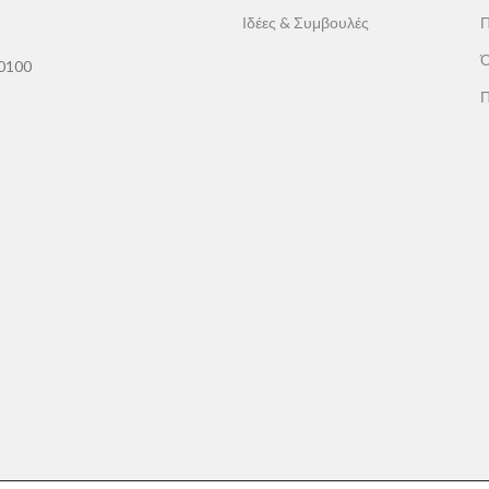
Ιδέες & Συμβουλές
Π
Ό
60100
Π