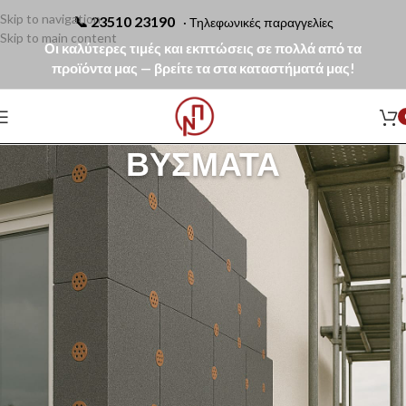
Skip to navigation
📞
23510 23190
· Τηλεφωνικές παραγγελίες
Skip to main content
Οι καλύτερες τιμές και εκπτώσεις σε πολλά από τα
προϊόντα μας — βρείτε τα στα καταστήματά μας!
ΒΎΣΜΑΤΑ
Τα βύσματα μονωτικών θερμοπρόσοψης χρησιμοποιούνται για τη
μηχανική στερέωση θερμομονωτικών πλακών σε συστήματα
εξωτερικής θερμομόνωσης
(ETICS), εξασφαλίζοντας υψηλή
σταθερότητα, ασφάλεια και μακροχρόνια αντοχή του συστήματος.
Στην κατηγορία θα βρείτε βύσματα θερμοπρόσοψης Baumit με μεταλλική
καρφίδα, κατάλληλα για όλα τα υποστρώματα (A, B, C, D, E),
πιστοποιημένα σύμφωνα με ETA / ETAG 004, ιδανικά για
επαγγελματικές εφαρμογές εξωτερικής θερμομόνωσης.
Αρχική σελίδα
Μονώσεις