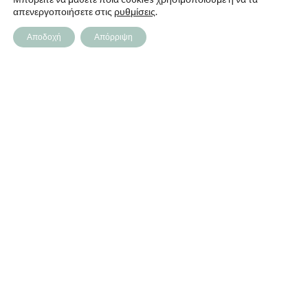
απενεργοποιήσετε στις
ρυθμίσεις
.
ΠΑΠΑΓΕΩΡΓΊΟΥ
Αποδοχή
Απόρριψη
Η Εταιρεία
Καταστήματα
Ευκαιρίες Καριέρας
Ιδέες & Συμβουλές
ΕΞΥΠΗΡΕΤΗΣΗ
Επικοινωνία
Τρόποι Πληρωμής
Έξοδα Αποστολής
Πολιτική Επιστροφών
Όροι Χρήσης