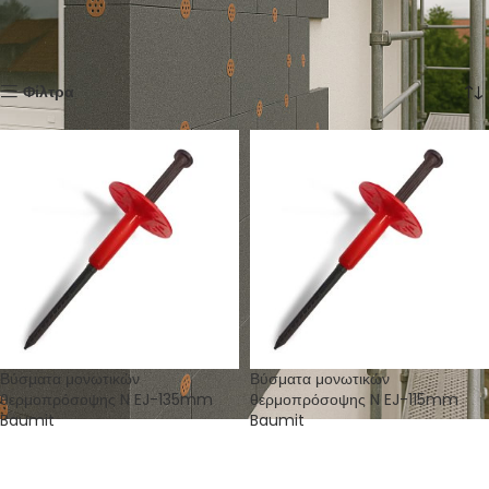
Εξωτερική Θερμομόνωση - Θερμοπρόσοψη
Βύσματα
Προβάλλονται όλα - 2 αποτελέσματα
Show
12
24
36
Βύσματα μονωτικών
Βύσματα μονωτικών
θερμοπρόσοψης N EJ-135mm
θερμοπρόσοψης N EJ-115mm
Baumit
Baumit