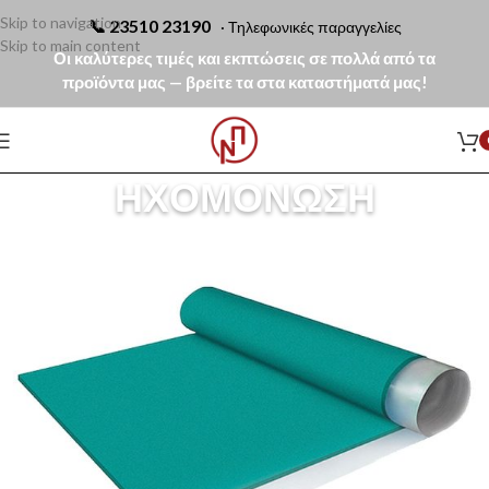
Skip to navigation
📞
23510 23190
· Τηλεφωνικές παραγγελίες
Skip to main content
Οι καλύτερες τιμές και εκπτώσεις σε πολλά από τα
προϊόντα μας — βρείτε τα στα καταστήματά μας!
ΗΧΟΜΌΝΩΣΗ
Η
ηχομόνωση
περιλαμβάνει υλικά περιορισμού αερόφερτου και
κτυπογενούς θορύβου, κατάλληλα για εφαρμογή σε τοιχοποιίες,
διαχωριστικά γυψοσανίδας
, ψευδοροφές και δάπεδα. Τα συστήματ
ηχομόνωσης συμβάλλουν στη μείωση της μετάδοσης ήχου μεταξύ
χώρων και στη βελτίωση της ακουστικής άνεσης στα κτίρια, όπως
αναλύεται και στο άρθρο για τη
σημασία της ηχομόνωσης
.
Στην κατηγορία θα βρείτε πλάκες πετροβάμβακα και ορυκτοβάμβακα σε
διαφορετικά πάχη και πυκνότητες, κατάλληλες για κατοικίες,
επαγγελματικούς χώρους και κατασκευές αυξημένων απαιτήσεων. Τα
υλικά προσφέρουν υψηλή ηχοαπορρόφηση, παράλληλη θερμομονωτική
απόδοση και ενισχυμένη πυροπροστασία.