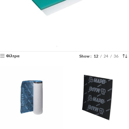
Χρειάζεστε βοήθεια για την επιλογή των κατάλληλων υλικών;
Η
ομάδα της N-Papageorgiou είναι στη διάθεσή σας για να σας προτείνει
την κατάλληλη λύση για το έργο σας. Καλέστε μας στο
23510 23190
.
Αρχική σελίδα
Μονώσεις
Ηχομόνωση
Βλέπετε 1–12 από 65 αποτελέσματα
Show
12
24
36