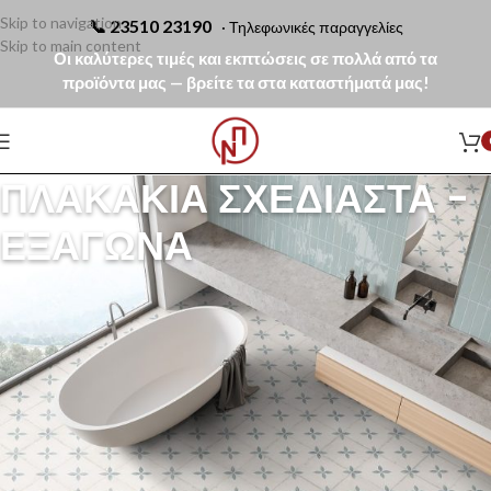
Skip to navigation
📞
23510 23190
· Τηλεφωνικές παραγγελίες
Skip to main content
Οι καλύτερες τιμές και εκπτώσεις σε πολλά από τα
προϊόντα μας — βρείτε τα στα καταστήματά μας!
ΠΛΑΚΆΚΙΑ ΣΧΕΔΙΑΣΤΆ -
ΕΞΆΓΩΝΑ
Τα σχεδιαστά και εξάγωνα πλακάκια αποτελούν μία από τις πιο
εντυπωσιακές και σύγχρονες επιλογές για όσους επιθυμούν έναν χώρο
με χαρακτήρα και έντονο αισθητικό ενδιαφέρον. Με υδραυλικό στυλ, ματ
επιφάνειες και μοναδικά μοτίβα, προσφέρουν ένα αποτέλεσμα που
συνδυάζει αρμονικά το γεωμετρικό σχήμα με τον πλούτο του
παραδοσιακού και vintage σχεδιασμού.
Η συλλογή μας περιλαμβάνει ποιοτικά πορσελανάτα πλακάκια από
ισπανικούς οίκους, γνωστούς για το design, τη λεπτομέρεια και την
υψηλή τεχνογνωσία τους. Πολύχρωμα μοτίβα, mix επιλογές με