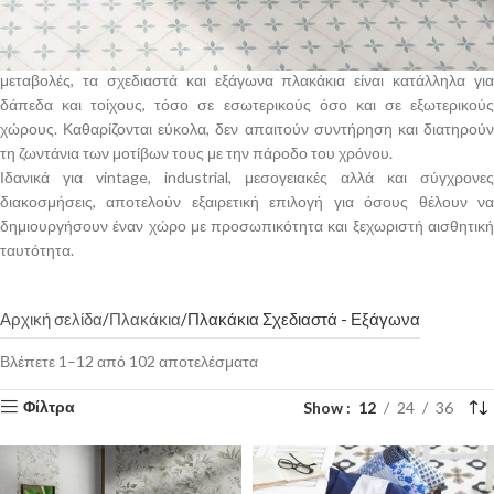
πολλαπλά σχέδια, ανάγλυφες γεωμετρίες και μοναδικές αποχρώσεις
δημιουργούν εντυπωσιακές συνθέσεις που αναβαθμίζουν κάθε χώρο.
Χάρη στην αντοχή τους στη φθορά, στην υγρασία και στις θερμικές
μεταβολές, τα σχεδιαστά και εξάγωνα πλακάκια είναι κατάλληλα για
δάπεδα και τοίχους, τόσο σε εσωτερικούς όσο και σε εξωτερικούς
χώρους. Καθαρίζονται εύκολα, δεν απαιτούν συντήρηση και διατηρούν
τη ζωντάνια των μοτίβων τους με την πάροδο του χρόνου.
Ιδανικά για vintage, industrial, μεσογειακές αλλά και σύγχρονες
διακοσμήσεις, αποτελούν εξαιρετική επιλογή για όσους θέλουν να
δημιουργήσουν έναν χώρο με προσωπικότητα και ξεχωριστή αισθητική
ταυτότητα.
Αρχική σελίδα
Πλακάκια
Πλακάκια Σχεδιαστά - Εξάγωνα
Βλέπετε 1–12 από 102 αποτελέσματα
Show
12
24
36