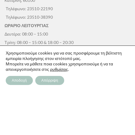
Κατερίνη, 60100
Τηλέφωνο:
23510-22190
Τηλέφωνο:
23510-38390
ΩΡΑΡΙΟ ΛΕΙΤΟΥΡΓΙΑΣ
Δευτέρα: 08:00 – 15:00
Τρίτη: 08:00 – 15:00 & 18:00 – 20:30
Τετάρτη: 08:00 – 15:00
Χρησιμοποιούμε cookies για να σας προσφέρουμε τη βέλτιστη
εμπειρία πλοήγησης στον ιστότοπό μας.
Πέμπτη: 08:00 – 15:00 & 18:00 – 20:30
Μπορείτε να μάθετε ποια cookies χρησιμοποιούμε ή να τα
Παρασκευή: 08:00 – 15:00
απενεργοποιήσετε στις
ρυθμίσεις
.
Σάββατο: 08:00 – 14:30
Αποδοχή
Απόρριψη
Κυριακή: Κλειστά
ΠΑΠΑΓΕΩΡΓΊΟΥ
Η Εταιρεία
Καταστήματα