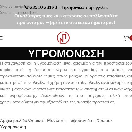
Skip to navigation
📞
23510 23190
· Τηλεφωνικές παραγγελίες
Skip to main content
Οι καλύτερες τιμές και εκπτώσεις σε πολλά από τα
προϊόντα μας — βρείτε τα στα καταστήματά μας!
ΥΓΡΟΜΌΝΩΣΗ
Η στεγάνωση και η υγρομόνωση είναι κρίσιμες για την προστασία του
κτιρίου από τη διείσδυση νερού και υγρασίας, που μπορεί να
προκαλέσουν σοβαρές ζημιές, όπως μούχλα, φθορά στις επιφάνειες και
καταστροφή των υλικών. Η χρήση των σωστών υλικών είναι καθοριστική
για τη μακροχρόνια αποτελεσματικότητα των συστημάτων στεγάνωσης
και υγρομόνωσης. Ακολουθούν τα πιο σύγχρονα υλικά που
χρησιμοποιούνται για την εξασφάλιση της σωστής προστασίας.
Αρχική σελίδα
Δομικά – Μόνωση – Γυψοσανίδα – Χρώμα
Υγρομόνωση