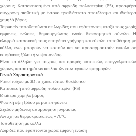
χώρους. Κατασκευασμένο από αφρώδη πολυστερίνη (PS), προσφέρει
σύγχρονη αισθητική με έντονο τρισδιάστατο αποτέλεσμα και ιδιαίτερα
χαμηλό βάρος.
Τα panels τοποθετούνται σε λωρίδες που εφάπτονται μεταξύ τους χωρίς
εμφανείς ενώσεις, δημιουργώντας ενιαίο διακοσμητικό σύνολο. Η
ελαφριά κατασκευή τους επιτρέπει γρήγορη και εύκολη τοποθέτηση με
κόλλα, ενώ μπορούν να κοπούν και να προσαρμοστούν εύκολα σε
επιφάνειες ξύλου ή γυψοσανίδας.
Είναι κατάλληλα για τοίχους και οροφές κατοικιών, επαγγελματικών
χώρων, καταστημάτων και λοιπών εσωτερικών εφαρμογών.
Γενικά Χαρακτηριστικά
Panel τοίχου με 3D πηχάκια τύπου Residence
Κατασκευή από αφρώδη πολυστερίνη (PS)
Ιδιαίτερα χαμηλό βάρος
Φυσική όψη ξύλου με ματ επιφάνεια
Σχεδόν μηδενική απορρόφηση υγρασίας
Αντοχή σε θερμοκρασία έως +70°C
Τοποθέτηση με κόλλα
Λωρίδες που εφάπτονται χωρίς εμφανή ένωση