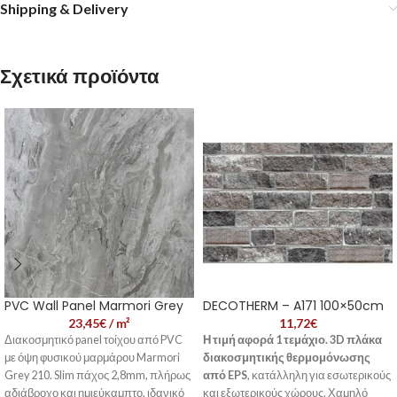
Shipping & Delivery
Σχετικά προϊόντα
PVC Wall Panel Marmori Grey
DECOTHERM – A171 100×50cm
23,45
€
/ m²
11,72
€
Διακοσμητικό panel τοίχου από PVC
Η τιμή αφορά 1 τεμάχιο.
3D πλάκα
με όψη φυσικού μαρμάρου Marmori
διακοσμητικής θερμομόνωσης
Grey 210. Slim πάχος 2,8mm, πλήρως
από EPS
, κατάλληλη για εσωτερικούς
αδιάβροχο και ημιεύκαμπτο, ιδανικό
και εξωτερικούς χώρους. Χαμηλό