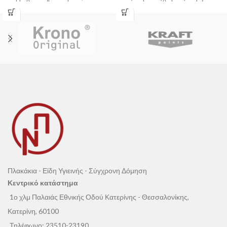
για μπάνιο, κουζίνα και σύγχρονους
βάρος και εύκολη τοποθέτηση.
εσωτερικούς χώρους.
📞 Επικοινωνήστε μαζί
μας - Εξυπηρέτηση
Πελατών
Η τιμή συσκευασίας αντιστοιχεί σε
1
φύλλο panel
.
Πλακάκια - Είδη Υγιεινής - Σύγχρονη Δόμηση
Κεντρικό κατάστημα
1ο χλμ Παλαιάς Εθνικής Οδού Κατερίνης - Θεσσαλονίκης,
Κατερίνη, 60100
Τηλέφωνο:
23510-23190