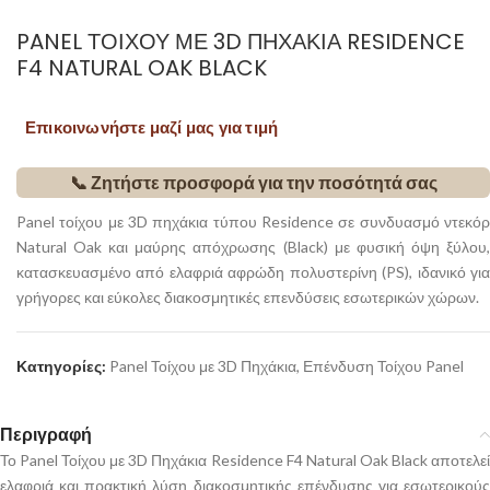
PANEL ΤΟΊΧΟΥ ΜΕ 3D ΠΗΧΆΚΙΑ RESIDENCE
F4 NATURAL OAK BLACK
Επικοινωνήστε μαζί μας για τιμή
📞 Ζητήστε προσφορά για την ποσότητά σας
Panel τοίχου με 3D πηχάκια τύπου Residence σε συνδυασμό ντεκόρ
Natural Oak και μαύρης απόχρωσης (Black) με φυσική όψη ξύλου,
κατασκευασμένο από ελαφριά αφρώδη πολυστερίνη (PS), ιδανικό για
γρήγορες και εύκολες διακοσμητικές επενδύσεις εσωτερικών χώρων.
Κατηγορίες:
Panel Τοίχου με 3D Πηχάκια
,
Επένδυση Τοίχου Panel
Περιγραφή
Το Panel Τοίχου με 3D Πηχάκια Residence F4 Natural Oak Black αποτελεί
ελαφριά και πρακτική λύση διακοσμητικής επένδυσης για εσωτερικούς