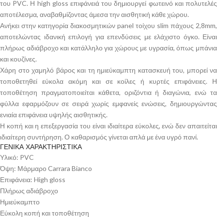
του PVC. Η high gloss επιφάνειά του δημιουργεί φωτεινό και πολυτελές
αποτέλεσμα, αναβαθμίζοντας άμεσα την αισθητική κάθε χώρου.
Ανήκει στην κατηγορία διακοσμητικών panel τοίχου slim πάχους 2,8mm,
αποτελώντας ιδανική επιλογή για επενδύσεις με ελάχιστο όγκο. Είναι
πλήρως αδιάβροχο και κατάλληλο για χώρους με υγρασία, όπως μπάνια
και κουζίνες.
Χάρη στο χαμηλό βάρος και τη ημιεύκαμπτη κατασκευή του, μπορεί να
τοποθετηθεί εύκολα ακόμη και σε κοίλες ή κυρτές επιφάνειες. Η
τοποθέτηση πραγματοποιείται κάθετα, οριζόντια ή διαγώνια, ενώ τα
φύλλα εφαρμόζουν σε σειρά χωρίς εμφανείς ενώσεις, δημιουργώντας
ενιαία επιφάνεια υψηλής αισθητικής.
Η κοπή και η επεξεργασία του είναι ιδιαίτερα εύκολες, ενώ δεν απαιτείται
ιδιαίτερη συντήρηση. Ο καθαρισμός γίνεται απλά με ένα υγρό πανί.
ΓΕΝΙΚΑ ΧΑΡΑΚΤΗΡΙΣΤΙΚΑ
Υλικό: PVC
Όψη: Μάρμαρο Carrara Bianco
Επιφάνεια: High gloss
Πλήρως αδιάβροχο
Ημιεύκαμπτο
Εύκολη κοπή και τοποθέτηση