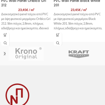
PVC Wall Panel Oribico Gri
PVC Wall Panel Black White
212
201
23,45
€
/ m²
23,45
€
/ m²
Διακοσμητικό panel τοίχου από PVC
Διακοσμητικό panel τοίχου από PVC
με όψη φυσικού μαρμάρου Oribico Gri
με όψη φυσικού μαρμάρου Black
212. Slim πάχος 2,8mm, πλήρως
White 201. Slim πάχος 2,8mm,
αδιάβροχο και ημιεύκαμπτο, ιδανικό
πλήρως αδιάβροχο και ημιεύκαμπτο,
για μπάνιο, κουζίνα και σύγχρονους
ιδανικό για μπάνιο, κουζίνα και
εσωτερικούς χώρους.
σύγχρονους εσωτερικούς χώρους.
📞 Επικοινωνήστε μαζί
📞 Επικοινωνήστε μαζί
μας - Εξυπηρέτηση
μας - Εξυπηρέτηση
Πελατών
Πελατών
Η τιμή συσκευασίας αντιστοιχεί σε
1
Η τιμή συσκευασίας αντιστοιχεί σε
1
φύλλο panel
.
φύλλο panel
.