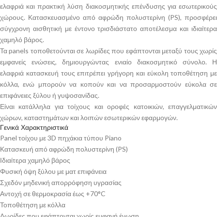
ελαφριά και πρακτική λύση διακοσμητικής επένδυσης για εσωτερικούς
χώρους. Κατασκευασμένο από αφρώδη πολυστερίνη (PS), προσφέρει
σύγχρονη αισθητική με έντονο τρισδιάστατο αποτέλεσμα και ιδιαίτερα
χαμηλό βάρος.
Τα panels τοποθετούνται σε λωρίδες που εφάπτονται μεταξύ τους χωρίς
εμφανείς ενώσεις, δημιουργώντας ενιαίο διακοσμητικό σύνολο. Η
ελαφριά κατασκευή τους επιτρέπει γρήγορη και εύκολη τοποθέτηση με
κόλλα, ενώ μπορούν να κοπούν και να προσαρμοστούν εύκολα σε
επιφάνειες ξύλου ή γυψοσανίδας.
Είναι κατάλληλα για τοίχους και οροφές κατοικιών, επαγγελματικών
χώρων, καταστημάτων και λοιπών εσωτερικών εφαρμογών.
Γενικά Χαρακτηριστικά
Panel τοίχου με 3D πηχάκια τύπου Piano
Κατασκευή από αφρώδη πολυστερίνη (PS)
Ιδιαίτερα χαμηλό βάρος
Φυσική όψη ξύλου με ματ επιφάνεια
Σχεδόν μηδενική απορρόφηση υγρασίας
Αντοχή σε θερμοκρασία έως +70°C
Τοποθέτηση με κόλλα
Λωρίδες που εφάπτονται χωρίς εμφανή ένωση