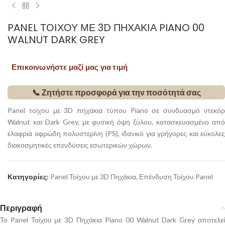
PANEL ΤΟΊΧΟΥ ΜΕ 3D ΠΗΧΆΚΙΑ PIANO 00
WALNUT DARK GREY
Επικοινωνήστε μαζί μας για τιμή
📞 Ζητήστε προσφορά για την ποσότητά σας
Panel τοίχου με 3D πηχάκια τύπου Piano σε συνδυασμό ντεκόρ
Walnut και Dark Grey, με φυσική όψη ξύλου, κατασκευασμένο από
ελαφριά αφρώδη πολυστερίνη (PS), ιδανικό για γρήγορες και εύκολες
διακοσμητικές επενδύσεις εσωτερικών χώρων.
Κατηγορίες:
Panel Τοίχου με 3D Πηχάκια
,
Επένδυση Τοίχου Panel
Περιγραφή
Το Panel Τοίχου με 3D Πηχάκια Piano 00 Walnut Dark Grey αποτελεί