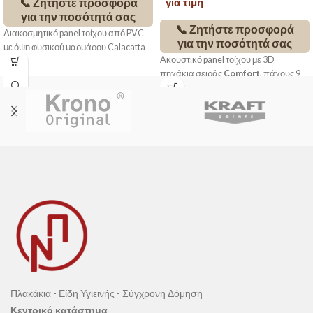
📞 Ζητήστε προσφορά
για τιμή
για την ποσότητά σας
📞 Ζητήστε προσφορά
Διακοσμητικό panel τοίχου από PVC
για την ποσότητά σας
με όψη φυσικού μαρμάρου Calacatta
Ακουστικό panel τοίχου με 3D
103. Slim πάχος 2,8mm, πλήρως
πηχάκια σειράς
Comfort
, πάχους 9
αδιάβροχο και ημιεύκαμπτο, ιδανικό
mm, κατάλληλο για βελτίωση
για μπάνιο, κουζίνα και σύγχρονους
ακουστικής και μοντέρνα επένδυση
εσωτερικούς χώρους.
εσωτερικών χώρων. Ελαφρύ,
εύκαμπτο και εύκολο στην
τοποθέτηση.
Πλακάκια - Είδη Υγιεινής - Σύγχρονη Δόμηση
Κεντρικό κατάστημα