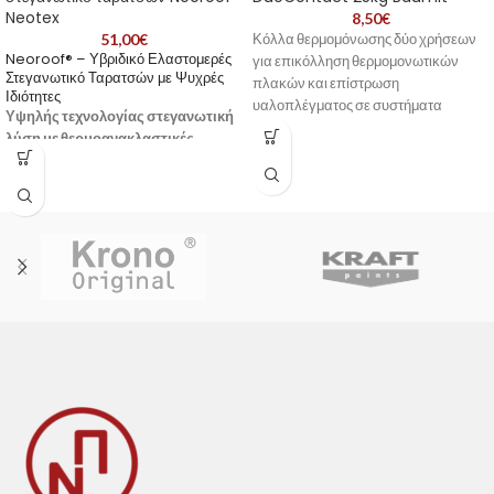
Neotex
8,50
€
51,00
€
Κόλλα θερμομόνωσης δύο χρήσεων
Neoroof® – Υβριδικό Ελαστομερές
για επικόλληση θερμομονωτικών
Στεγανωτικό Ταρατσών με Ψυχρές
πλακών και επίστρωση
Ιδιότητες
υαλοπλέγματος σε συστήματα
Υψηλής τεχνολογίας στεγανωτική
εξωτερικής θερμομόνωσης (ETICS).
λύση με θερμοανακλαστικές
Κατάλληλη για EPS και
ιδιότητες για ενεργειακή απόδοση
πετροβάμβακα. Συσκευασία 25kg.
και μακροχρόνια προστασία.