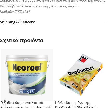
Συμβάλλει στη θερμομόνωση και στη βελτίωση της ακουστικής άνεσης
Κατάλληλη για κατοικίες και επαγγελματικούς χώρους
Κωδικός: 70701961
Shipping & Delivery
Σχετικά προϊόντα
Υβριδικό θερμοανακλαστικό
Κόλλα Θερμομόνωσης
στεγανωτικό ταρατσών Neoroof
DuoContact 25kg Baumit