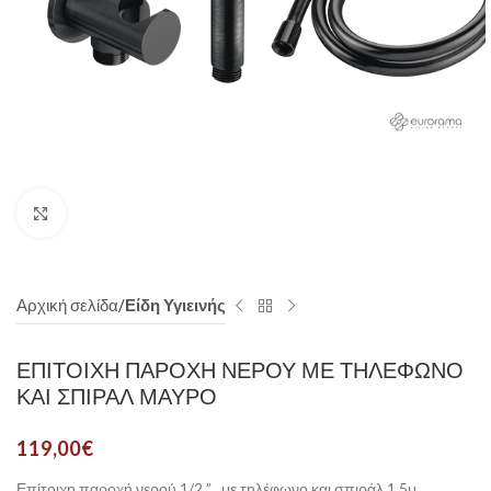
Click to enlarge
Αρχική σελίδα
Είδη Υγιεινής
ΕΠΊΤΟΙΧΗ ΠΑΡΟΧΉ ΝΕΡΟΎ ΜΕ ΤΗΛΈΦΩΝΟ
ΚΑΙ ΣΠΙΡΆΛ ΜΑΥΡΟ
119,00
€
Επίτοιχη παροχή νερού 1/2 ” , με τηλέφωνο και σπιράλ 1,5μ