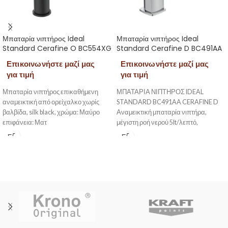
Μπαταρία νιπτήρος Ideal
Μπαταρία νιπτήρος Ideal
Standard Cerafine O BC554XG
Standard Cerafine D BC491AA
Επικοινωνήστε μαζί μας
Επικοινωνήστε μαζί μας
για τιμή
για τιμή
Μπαταρία νιπτήρος επικαθήμενη
ΜΠΑΤΑΡΙΑ ΝΙΠΤΗΡΟΣ IDEAL
αναμεικτική από ορείχαλκο χωρίς
STANDARD BC491AA CERAFINE D
βαλβίδα, silk black, χρώμα: Μαύρο
Αναμεικτική μπαταρία νιπτήρα,
επιφάνεια: Ματ
μέγιστη ροή νερού 5lt/λεπτό,
μηχανισμό ελέγχου-καθορισμού της
μέγιστης θερμοκρασίας, εύκαμπτους
σωλήνες G3/8“, σύστημα
τοποθέτησης Easy-Fix, και αυτόματη
πλαστική βαλβίδα, χρωμέ.