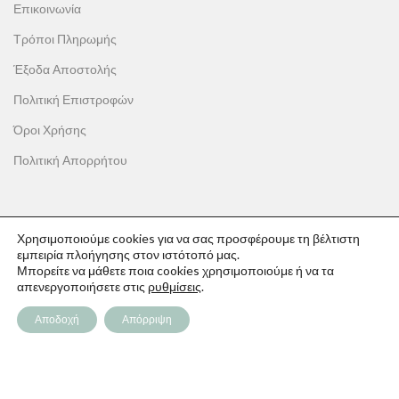
Επικοινωνία
Τρόποι Πληρωμής
Έξοδα Αποστολής
Πολιτική Επιστροφών
Όροι Χρήσης
Πολιτική Απορρήτου
Χρησιμοποιούμε cookies για να σας προσφέρουμε τη βέλτιστη
ΟΙ ΑΓΟΡΕΣ ΣΟΥ
εμπειρία πλοήγησης στον ιστότοπό μας.
Μπορείτε να μάθετε ποια cookies χρησιμοποιούμε ή να τα
Ο λογαριασμός μου
απενεργοποιήσετε στις
ρυθμίσεις
.
Το καλάθι σου
Αποδοχή
Απόρριψη
Οι παραγγελίες σου
Λίστα επιθυμιών