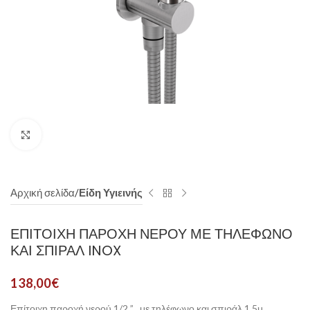
Click to enlarge
Αρχική σελίδα
Είδη Υγιεινής
ΕΠΊΤΟΙΧΗ ΠΑΡΟΧΉ ΝΕΡΟΎ ΜΕ ΤΗΛΈΦΩΝΟ
ΚΑΙ ΣΠΙΡΆΛ INOX
138,00
€
Επίτοιχη παροχή νερού 1/2 ” , με τηλέφωνο και σπιράλ 1,5μ