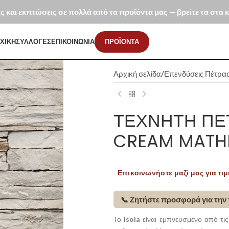
ές και εκπτώσεις σε πολλά από τα προϊόντα μας — βρείτε τα στα
ΧΙΚΗ
ΣΥΛΛΟΓΕΣ
ΕΠΙΚΟΙΝΩΝΙΑ
ΠΡΟΪΟΝΤΑ
Αρχική σελίδα
Επενδύσεις Πέτρα
ΤΕΧΝΗΤΉ ΠΈ
CREAM MATH
Επικοινωνήστε μαζί μας για τιμ
📞 Ζητήστε προσφορά για την
Το
Isola
είναι εμπνευσμένο από τις