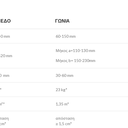
ΠΕΔΟ
ΓΩΝΊΑ
40 mm
60-150 mm
Μήκος a=110-130 mm
520 mm
Μήκος b= 150-230mm
0 mm
30-60 mm
*
23 kg*
m²*
1,35 m*
ταση
απόσταση
 cm*
≥ 1,5 cm*