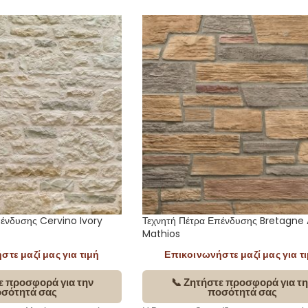
πένδυσης Cervino Ivory
Τεχνητή Πέτρα Επένδυσης Bretagne
Mathios
τε μαζί μας για τιμή
Επικοινωνήστε μαζί μας για τ
ε προσφορά για την
📞 Ζητήστε προσφορά για τη
σότητά σας
ποσότητά σας