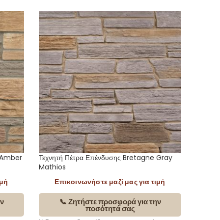
 Amber
Τεχνητή Πέτρα Επένδυσης Bretagne Gray
Τεχνητή
Mathios
Season
ιμή
Επικοινωνήστε μαζί μας για τιμή
Επ
ν
📞 Ζητήστε προσφορά για την
ποσότητά σας