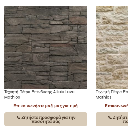
Τεχνητή Πέτρα Επένδυσης Altaia Lava
Τεχνητή Πέτρα Ε
Mathios
Mathios
Επικοινωνήστε μαζί μας για τιμή
Επικοινωνήσ
📞 Ζητήστε προσφορά για την
📞 Ζητήστ
ποσότητά σας
πο