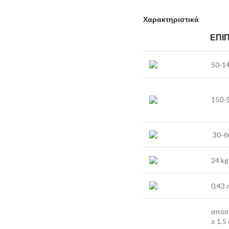
Χαρακτηριστικά
ΕΠΊ
50-1
150-
30-6
24 kg
0,43 
απόσ
≥ 1,5