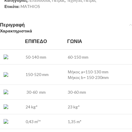
Κατηγορίες:
Επενδύσεις Πέτρας
,
Τεχνητές Πέτρες
Ετικέτα:
MATHIOS
Περιγραφή
Χαρακτηριστικά
ΕΠΊΠΕΔΟ
ΓΩΝΊΑ
50-140 mm
60-150 mm
Μήκος a=110-130 mm
150-520 mm
Μήκος b= 150-230mm
30-60 mm
30-60 mm
24 kg*
23 kg*
0,43 m²*
1,35 m*