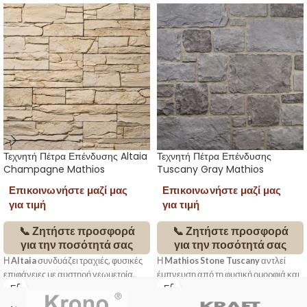
Τεχνητή Πέτρα Επένδυσης Altaia
Τεχνητή Πέτρα Επένδυσης
Champagne Mathios
Tuscany Gray Mathios
Επικοινωνήστε μαζί μας
Επικοινωνήστε μαζί μας
για τιμή
για τιμή
📞 Ζητήστε προσφορά
📞 Ζητήστε προσφορά
για την ποσότητά σας
για την ποσότητά σας
Η
Altaia
συνδυάζει τραχιές, φυσικές
Η
Mathios Stone Tuscany
αντλεί
επιφάνειες με αυστηρή γεωμετρία,
έμπνευση από τη φυσική ομορφιά και
δημιουργώντας τοίχους με έντονο
την παραδοσιακή αρχιτεκτονική της
βάθος και διαχρονική κομψότητα.
Τοσκάνης. Με ανομοιόμορφες φόρμες