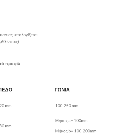
υασίας υπολογίζεται
,60 ίντσες)
πτό προφίλ
ΠΕΔΟ
ΓΩΝΊΑ
220 mm
100-250 mm
Μήκος a= 100mm
480 mm
Mήκος b= 100-200mm