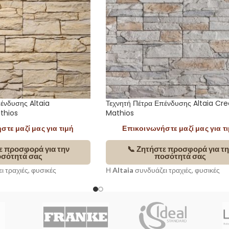
ένδυσης Altaia
Τεχνητή Πέτρα Επένδυσης Altaia C
thios
Mathios
τε μαζί μας για τιμή
Επικοινωνήστε μαζί μας για τ
ε προσφορά για την
📞 Ζητήστε προσφορά για τη
σότητά σας
ποσότητά σας
 τραχιές, φυσικές
Η
Altaia
συνδυάζει τραχιές, φυσικές
τηρή γεωμετρία,
επιφάνειες με αυστηρή γεωμετρία,
χους με έντονο βάθος και
δημιουργώντας τοίχους με έντονο βάθο
τητα. Με
ορθογώνια
διαχρονική κομψότητα. Με
ορθογώνι
νόνιστα τεμάχια
ενταγμένα
διάταξη και ακανόνιστα τεμάχια
εντ
ο, προσφέρει μοναδική
σε ακριβές πλαίσιο, προσφέρει μοναδι