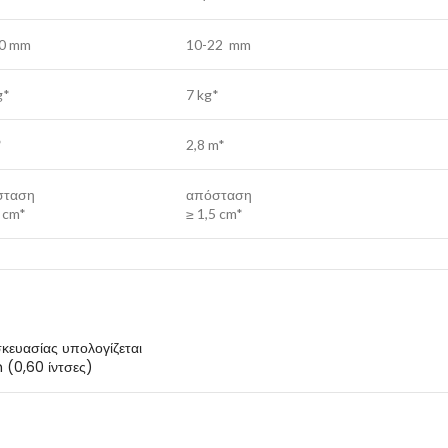
0 mm
10-22 mm
g*
7 kg*
*
2,8 m*
σταση
απόσταση
5 cm*
≥ 1,5 cm*
κευασίας υπολογίζεται
 (0,60 ίντσες)