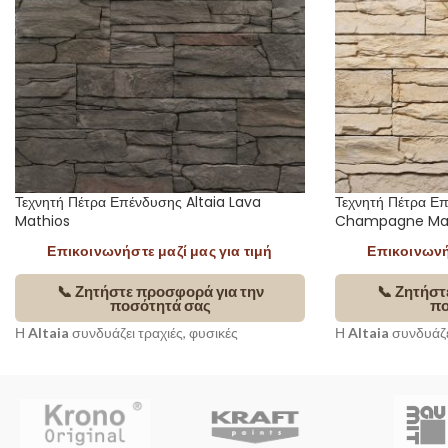
Τεχνητή Πέτρα Επένδυσης Altaia Lava
Τεχνητή Πέτρα Επ
Mathios
Champagne Ma
Επικοινωνήστε μαζί μας για τιμή
Επικοινωνήσ
📞 Ζητήστε προσφορά για την
📞 Ζητήστ
ποσότητά σας
πο
Η
Altaia
συνδυάζει τραχιές, φυσικές
Η
Altaia
συνδυάζει
επιφάνειες με αυστηρή γεωμετρία,
επιφάνειες με αυσ
δημιουργώντας τοίχους με έντονο βάθος και
δημιουργώντας τοί
διαχρονική κομψότητα. Με
ορθογώνια
διαχρονική κομψό
διάταξη και ακανόνιστα τεμάχια
ενταγμένα
διάταξη και ακα
σε ακριβές πλαίσιο, προσφέρει μοναδική
σε ακριβές πλαίσι