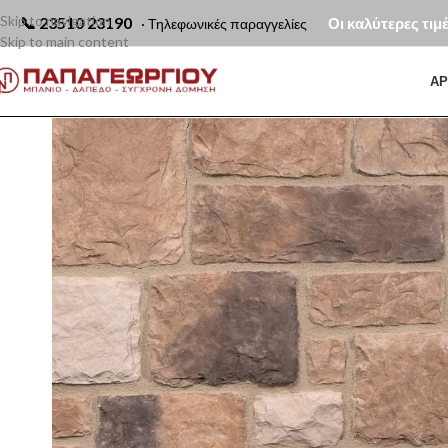
Skip to navigation
📞
23510 23190
Οι καλύτερες τιμ
· Τηλεφωνικές παραγγελίες
Skip to main content
ΑΡ