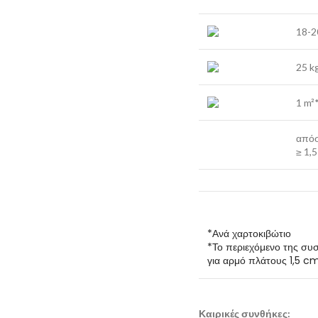
18-2
25 k
1 m²
από
≥ 1,
*Ανά χαρτοκιβώτιο
*Το περιεχόμενο της συσ
για αρμό πλάτους 1,5 cm
Καιρικές συνθήκες: