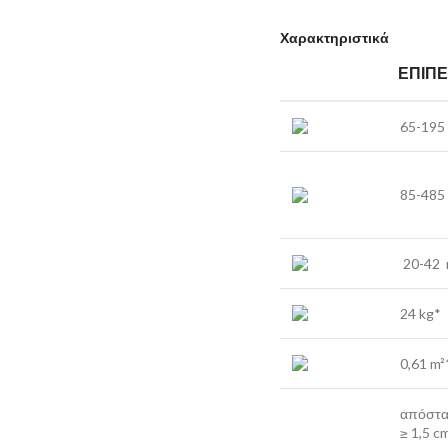
Χαρακτηριστικά
ΕΠΊΠ
65-195
85-485
20-42 
24 kg*
0,61 m²
απόστ
≥ 1,5 c