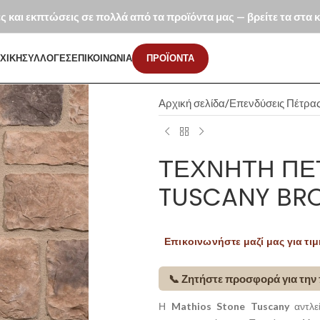
ές και εκπτώσεις σε πολλά από τα προϊόντα μας — βρείτε τα στα
ΧΙΚΗ
ΣΥΛΛΟΓΕΣ
ΕΠΙΚΟΙΝΩΝΙΑ
ΠΡΟΪΟΝΤΑ
Αρχική σελίδα
Επενδύσεις Πέτρα
ΤΕΧΝΗΤΉ ΠΈ
TUSCANY BR
Επικοινωνήστε μαζί μας για τιμ
📞 Ζητήστε προσφορά για την
Η
Mathios Stone Tuscany
αντλε