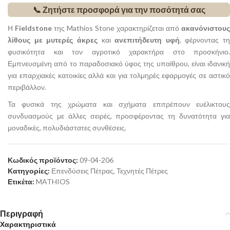
📞 Ζητήστε προσφορά για την ποσότητά σας
Η
Fieldstone
της Mathios Stone χαρακτηρίζεται από
ακανόνιστους
λίθους με μυτερές άκρες
και
ανεπιτήδευτη υφή
, φέρνοντας τη
φυσικότητα και τον αγροτικό χαρακτήρα στο προσκήνιο.
Εμπνευσμένη από το παραδοσιακό ύφος της υπαίθρου, είναι ιδανική
για επαρχιακές κατοικίες αλλά και για τολμηρές εφαρμογές σε αστικό
περιβάλλον.
Τα φυσικά της χρώματα και σχήματα επιτρέπουν ευέλικτους
συνδυασμούς με άλλες σειρές, προσφέροντας τη δυνατότητα για
μοναδικές, πολυδιάστατες συνθέσεις.
Κωδικός προϊόντος:
09-04-206
Κατηγορίες:
Επενδύσεις Πέτρας
,
Τεχνητές Πέτρες
Ετικέτα:
MATHIOS
Περιγραφή
Χαρακτηριστικά