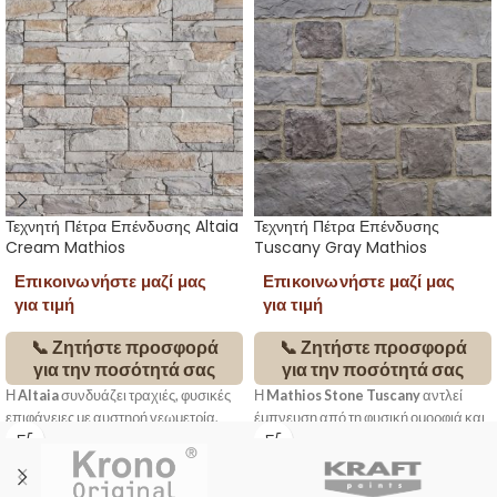
Τεχνητή Πέτρα Επένδυσης Altaia
Τεχνητή Πέτρα Επένδυσης
Cream Mathios
Tuscany Gray Mathios
Επικοινωνήστε μαζί μας
Επικοινωνήστε μαζί μας
για τιμή
για τιμή
📞 Ζητήστε προσφορά
📞 Ζητήστε προσφορά
για την ποσότητά σας
για την ποσότητά σας
Η
Altaia
συνδυάζει τραχιές, φυσικές
Η
Mathios Stone Tuscany
αντλεί
επιφάνειες με αυστηρή γεωμετρία,
έμπνευση από τη φυσική ομορφιά και
δημιουργώντας τοίχους με έντονο
την παραδοσιακή αρχιτεκτονική της
βάθος και διαχρονική κομψότητα. Με
Τοσκάνης. Με ανομοιόμορφες φόρμες
ορθογώνια διάταξη και ακανόνιστα
και ανάγλυφη υφή που θυμίζει