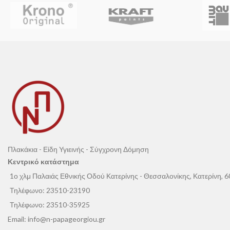
διαχρονική κομψότητα. Με
ορθογώνια
ανομοιόμορφες φό
διάταξη και ακανόνιστα τεμάχια
ενταγμένα
θυμίζει χειροποίη
σε ακριβές πλαίσιο, προσφέρει μοναδική
δημιουργεί επιφάνε
αίσθηση οργανικότητας και αρχιτεκτονικής
φιλόξενες.
ακρίβειας.
Ο συνδυασμός μεγ
Ιδανική για μεγάλης κλίμακας έργα, διαθέτει
κομματιών εξασφαλ
διαμορφωμένες γωνίες για ομαλές μεταβάσεις
ενώ οι απαλοί τόνο
και απόλυτη αισθητική συνέπεια.
ανάγλυφα παίζουν 
Η
Altaia
ενσωματώνεται άψογα σε σύγχρονα
προσδίδοντας βάθ
υλικά όπως το γυαλί, το μέταλλο και το ξύλο,
Ιδανική για αρχιτ
καθιστώντας την κορυφαία επιλογή για
φυσική υφή, παρα
εκλεπτυσμένες προσόψεις και εσωτερικά
διαχρονική αισθητ
περιβάλλοντα υψηλής αισθητικής.
Πλακάκια - Είδη Υγιεινής - Σύγχρονη Δόμηση
Κεντρικό κατάστημα
1ο χλμ Παλαιάς Εθνικής Οδού Κατερίνης - Θεσσαλονίκης, Κατερίνη, 
Τηλέφωνο:
23510-23190
Τηλέφωνο:
23510-35925
Email:
info@n-papageorgiou.gr