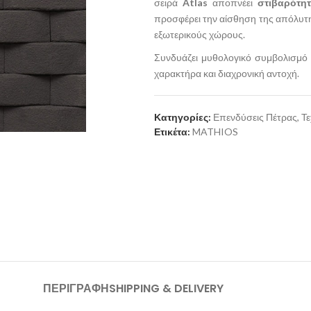
σειρά
Atlas
αποπνέει
στιβαρότη
προσφέρει την αίσθηση της απόλυτης
εξωτερικούς χώρους.
Συνδυάζει μυθολογικό συμβολισμό μ
χαρακτήρα και διαχρονική αντοχή.
Κατηγορίες:
Επενδύσεις Πέτρας
,
Τε
Ετικέτα:
MATHIOS
ΠΕΡΙΓΡΑΦΉ
SHIPPING & DELIVERY