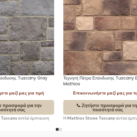
πένδυσης Tuscany Gray
Τεχνητή Πέτρα Επένδυσης Tuscany 
Mathios
τε μαζί μας για τιμή
Επικοινωνήστε μαζί μας για τ
ε προσφορά για την
📞 Ζητήστε προσφορά για τη
σότητά σας
ποσότητά σας
 Tuscany
αντλεί έμπνευση
Η
Mathios Stone Tuscany
αντλεί έμπ
ορφιά και την παραδοσιακή
από τη φυσική ομορφιά και την παραδ
 Τοσκάνης. Με
αρχιτεκτονική της Τοσκάνης. Με