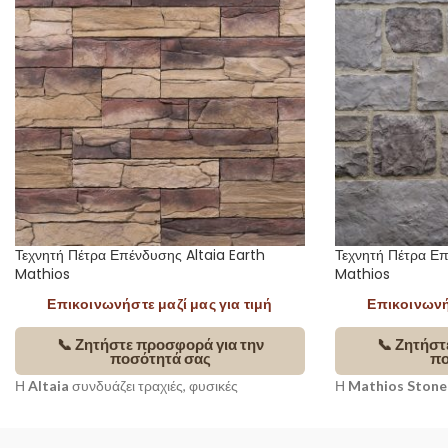
Τεχνητή Πέτρα Επένδυσης Altaia Earth
Τεχνητή Πέτρα Ε
Mathios
Mathios
Επικοινωνήστε μαζί μας για τιμή
Επικοινωνήσ
📞 Ζητήστε προσφορά για την
📞 Ζητήστ
ποσότητά σας
πο
Η
Altaia
συνδυάζει τραχιές, φυσικές
Η
Mathios Stone
επιφάνειες με αυστηρή γεωμετρία,
από τη φυσική ομ
δημιουργώντας τοίχους με έντονο βάθος και
αρχιτεκτονική της