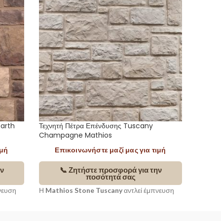
Earth
Τεχνητή Πέτρα Επένδυσης Tuscany
Τεχνητ
Champagne Mathios
Mathio
ιμή
Επικοινωνήστε μαζί μας για τιμή
Επ
ν
📞 Ζητήστε προσφορά για την
ποσότητά σας
νευση
Η
Mathios Stone Tuscany
αντλεί έμπνευση
Εμπνευ
οσιακή
από τη φυσική ομορφιά και την παραδοσιακή
αρχιτεκ
αρχιτεκτονική της Τοσκάνης. Με
πέτρα μ