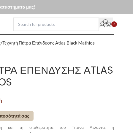
 καταστήματά μας!
0
ς
Τεχνητή Πέτρα Επένδυσης Αtlas Black Mathios
ΤΡΑ ΕΠΈΝΔΥΣΗΣ ΑTLAS
OS
ή
 ποσότητά σας
η και τη σταθερότητα του Τιτάνα Άτλαντα, η