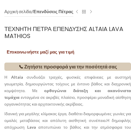
Αρχική σελίδα
Επενδύσεις Πέτρας
ΤΕΧΝΗΤΉ ΠΈΤΡΑ ΕΠΈΝΔΥΣΗΣ ALTAIA LAVA
MATHIOS
Επικοινωνήστε μαζί μας για τιμή
📞 Ζητήστε προσφορά για την ποσότητά σας
Η
Altaia
συνδυάζει τραχιές, φυσικές επιφάνειες με αυστηρ
γεωμετρία, δημιουργώντας τοίχους με έντονο βάθος και διαχρονική
κομψότητα. Με
ορθογώνια διάταξη και ακανόνιστα
τεμάχια
ενταγμένα σε ακριβές πλαίσιο, προσφέρει μοναδική αίσθηση
οργανικότητας και αρχιτεκτονικής ακρίβειας.
Ιδανική για μεγάλης κλίμακας έργα, διαθέτει διαμορφωμένες γωνίες για
ομαλές μεταβάσεις και απόλυτη αισθητική συνέπεια.Η δημοφιλής
απόχρωση
Lava
αποτυπώνει το βάθος και την ατμόσφαιρα του