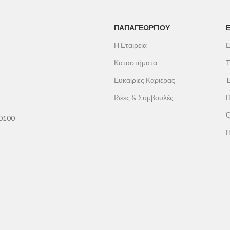
ΠΑΠΑΓΕΩΡΓΊΟΥ
Η Εταιρεία
Ε
Καταστήματα
Τ
Ευκαιρίες Καριέρας
Έ
Ιδέες & Συμβουλές
Π
Ό
60100
Π