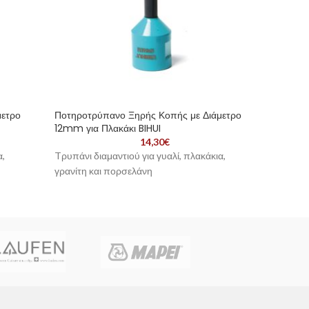
μετρο
Ποτηροτρύπανο Ξηρής Κοπής με Διάμετρο
Ποτηρο
12mm για Πλακάκι BIHUI
10mm γ
14,30
€
α,
Tρυπάνι διαμαντιού για γυαλί, πλακάκια,
Tρυπάνι
γρανίτη και πορσελάνη
γρανίτη