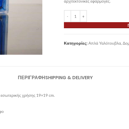
αρχιτεκτονικές εφαρμογές.
Κατηγορίες:
Απλά Υαλότουβλα
,
Δομ
ΠΕΡΙΓΡΑΦΉ
SHIPPING & DELIVERY
 εσωτερικής χρήσης 19×19 cm.
φο
υ