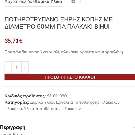
Αρχική σελίδα
Δομικά Υλικά
ΠΟΤΗΡΟΤΡΎΠΑΝΟ ΞΗΡΉΣ ΚΟΠΉΣ ΜΕ
ΔΙΆΜΕΤΡΟ 60MM ΓΙΑ ΠΛΑΚΆΚΙ BIHUI
35,71
€
Tρυπάνι διαμαντιού για γυαλί, πλακάκια, γρανίτη και πορσελάνη
ΠΡΟΣΘΉΚΗ ΣΤΟ ΚΑΛΆΘΙ
Κωδικός προϊόντος:
63-01-090
Κατηγορίες:
Δομικά Υλικά
,
Εργαλεία Τοποθέτησης Πλακιδίων
,
Πλακάκια
,
Υλικά Τοποθέτησης Πλακιδίων
Περιγραφή
Ξηράς Κοπής