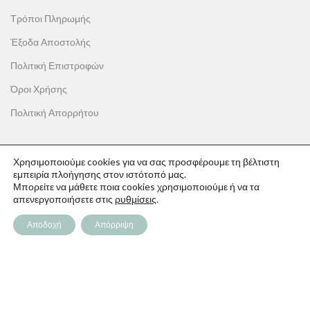
Τρόποι Πληρωμής
Έξοδα Αποστολής
Πολιτική Επιστροφών
Όροι Χρήσης
Πολιτική Απορρήτου
Χρησιμοποιούμε cookies για να σας προσφέρουμε τη βέλτιστη
εμπειρία πλοήγησης στον ιστότοπό μας.
ΟΙ ΑΓΟΡΕΣ ΣΟΥ
Μπορείτε να μάθετε ποια cookies χρησιμοποιούμε ή να τα
απενεργοποιήσετε στις
ρυθμίσεις
.
Ο λογαριασμός μου
Αποδοχή
Απόρριψη
Το καλάθι σου
Οι παραγγελίες σου
Λίστα επιθυμιών
Παρακολούθηση Παραγγελίας