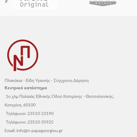
κυβόλιθοι
.
πλακίδια τεχνητού γρανίτη. Οι
Χάρη στη σύνθεσή του, διεισδύει σε
επεξεργασμένες επιφάνειες
βάθος,
δημιουργώντας αδιάβροχη
παραμένουν κατάλληλες για επαφή
επίστρωση
, ενώ
διατηρεί τη
με τρόφιμα.
διαπνοή
της επιφάνειας και ενισχύει
τη φυσική της εμφάνιση με
αποτέλεσμα “
wet look
”.
Πλακάκια - Είδη Υγιεινής - Σύγχρονη Δόμηση
Κεντρικό κατάστημα
1ο χλμ Παλαιάς Εθνικής Οδού Κατερίνης - Θεσσαλονίκης,
Κατερίνη, 60100
Τηλέφωνο:
23510-23190
Τηλέφωνο:
23510-35925
Email:
info@n-papageorgiou.gr