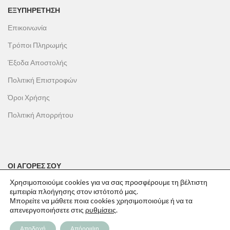
ΕΞΥΠΗΡΕΤΗΣΗ
Επικοινωνία
Τρόποι Πληρωμής
Έξοδα Αποστολής
Πολιτική Επιστροφών
Όροι Χρήσης
Πολιτική Απορρήτου
ΟΙ ΑΓΟΡΕΣ ΣΟΥ
Χρησιμοποιούμε cookies για να σας προσφέρουμε τη βέλτιστη
Ο λογαριασμός μου
εμπειρία πλοήγησης στον ιστότοπό μας.
Το καλάθι σου
Μπορείτε να μάθετε ποια cookies χρησιμοποιούμε ή να τα
απενεργοποιήσετε στις
ρυθμίσεις
.
Οι παραγγελίες σου
Αποδοχή
Απόρριψη