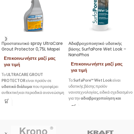
Προστατευτικό spray UltraCare
Αδιαβροχοποιητικό υδατικής
Grout Protector 0,75L Mapei
βάσης SurfaPore Wet Look –
NanoPhos
Επικοινωνήστε μαζί μας
Επικοινωνήστε μαζί μας
για τιμή
για τιμή
Το
ULTRACARE GROUT
Το
SurfaPore™ Wet Look
είναι
PROTECTOR
είναι προϊόν σε
υδατικής βάσης προϊόν
υδατικό διάλυμα
που προσφέρει
νανοτεχνολογίας, ειδικά σχεδιασμένο
ανθεκτική και περιοδικά ανανεώσιμη
για την
αδιαβροχοποίηση και
(ανάλογα με τη χρήση και την έκθεση)
προστασία
φυσικών λίθων όπως
προστασία έναντι λεκέδων.
Καρίστου, Πηλίου
, καθώς και
Εφαρμόζεται απευθείας στην
δομικών επιφανειών
όπως
αρμολογημένη επιφάνεια και
τσιμεντοκονίες, εμφανή μπετά,
προστατεύει τόσο τους τσιμεντοειδείς
σοβάδες, σταμπωτά δάπεδα και
αρμόστοκους όσο και τα γυαλισμένα