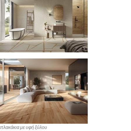
πλακάκια με υφή ξύλου