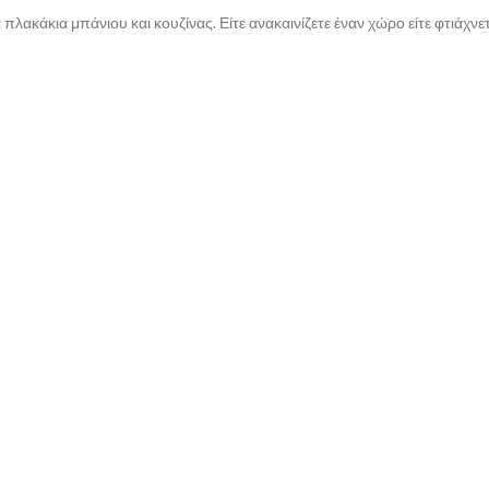
πλακάκια μπάνιου και κουζίνας. Είτε ανακαινίζετε έναν χώρο είτε φτιάχν