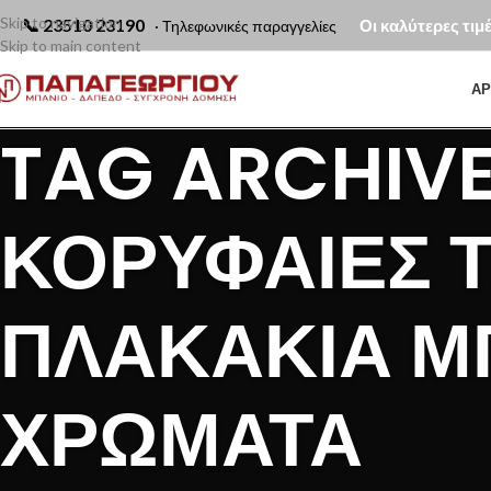
Skip to navigation
📞
23510 23190
Οι καλύτερες τιμ
· Τηλεφωνικές παραγγελίες
Skip to main content
ΑΡ
TAG ARCHIVE
ΚΟΡΥΦΑΊΕΣ Τ
ΠΛΑΚΆΚΙΑ ΜΠ
ΧΡΏΜΑΤΑ