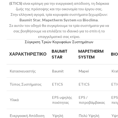
(ETICS)
είναι κρίσιμη για την ενεργειακή απόδοση, τη διάρκεια
ζωής της πρόσοψης και την οικονομία του έργου σας.
Στην ελληνική αγορά, τρία κορυφαία συστήματα ξεχωρίζουν:
Baumit Star
,
Mapetherm System
και
Bioclima
.
Σε αυτόν τον οδηγό θα συγκρίνουμε τα τρία συστήματα για να
σας βοηθήσουμε να επιλέξετε το ιδανικό για το σπίτι ή το
επαγγελματικό σας κτίριο.
Σύγκριση Τριών Κορυφαίων Συστημάτων
BAUMIT
MAPETHERM
ΧΑΡΑΚΤΗΡΙΣΤΙΚΌ
BI
STAR
SYSTEM
Κατασκευαστής
Baumit
Mapei
Kra
Τύπος Συστήματος
ETICS
ETICS
ETI
EPS υψηλής
EPS /
EPS
Υλικά
ποιότητας
πετροβάμβακας
πετ
Ενεργειακή Απόδοση
Υψηλή
Πολύ Υψηλή
Υψ