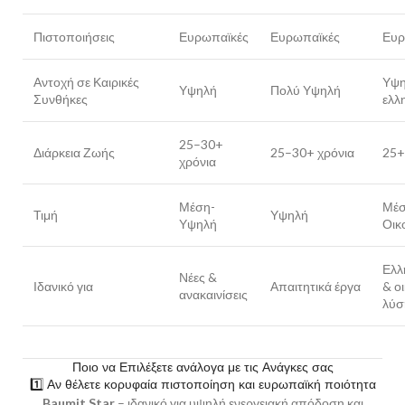
Πιστοποιήσεις
Ευρωπαϊκές
Ευρωπαϊκές
Ευρ
Αντοχή σε Καιρικές
Υψη
Υψηλή
Πολύ Υψηλή
Συνθήκες
ελλη
25–30+
Διάρκεια Ζωής
25–30+ χρόνια
25+
χρόνια
Μέση-
Μέσ
Τιμή
Υψηλή
Υψηλή
Οικ
Ελλ
Νέες &
Ιδανικό για
Απαιτητικά έργα
& ο
ανακαινίσεις
λύσ
Ποιο να Επιλέξετε ανάλογα με τις Ανάγκες σας
1️⃣ Αν θέλετε κορυφαία πιστοποίηση και ευρωπαϊκή ποιότητα
Baumit Star
– ιδανικό για υψηλή ενεργειακή απόδοση και