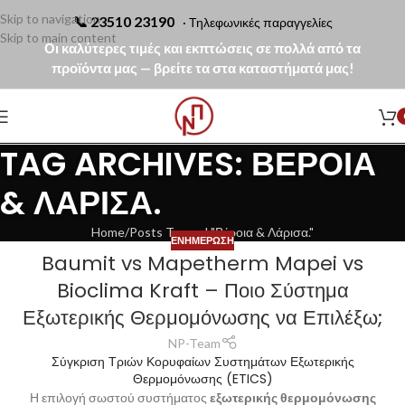
Skip to navigation
📞
23510 23190
· Τηλεφωνικές παραγγελίες
Skip to main content
Οι καλύτερες τιμές και εκπτώσεις σε πολλά από τα
προϊόντα μας — βρείτε τα στα καταστήματά μας!
TAG ARCHIVES: ΒΈΡΟΙΑ
& ΛΆΡΙΣΑ.
Home
Posts Tagged "Βέροια & Λάρισα."
ΕΝΗΜΈΡΩΣΗ
Baumit vs Mapetherm Mapei vs
Bioclima Kraft – Ποιο Σύστημα
Εξωτερικής Θερμομόνωσης να Επιλέξω;
NP-Team
Σύγκριση Τριών Κορυφαίων Συστημάτων Εξωτερικής
Θερμομόνωσης (ETICS)
Η επιλογή σωστού συστήματος
εξωτερικής θερμομόνωσης