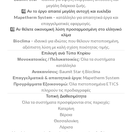
μεγάλη διάρκεια ζωής.
2️⃣ Αν το έργο απαιτεί μεγάλη αντοχή και ευελιξία
Mapetherm System
– κατάλληλο για απαιτητικά έργα και
επαγγελματικές εφαρμογές.
3️⃣ Αν θέλετε οικονομική λύση προσαρμοσμένη στο ελληνικό
κλίμα
Bioclima
– ιδανικό για ιδιώτες που θέλουν πιστοποιημένη,
αξιόπιστη λύση με καλή σχέση ποιότητας-τιμής.
Επιλογή ανά Τύπο Κτιρίου
Μονοκατοικίες / Πολυκατοικίες:
Όλα τα συστήματα
κατάλληλα
Ανακαινίσεις:
Baumit Star ή Bioclima
Επαγγελματικά & απαιτητικά έργα:
Mapetherm System
Προγράμματα
Εξοικονομώ
:
Όλα πιστοποιημένα ETICS
πληρούν τις προδιαγραφές
Τοπική Διαθεσιμότητα
Όλα τα συστήματα προσφέρονται στις περιοχές:
Κατερίνη
Βέροια
Θεσσαλονίκη
Λάρισα