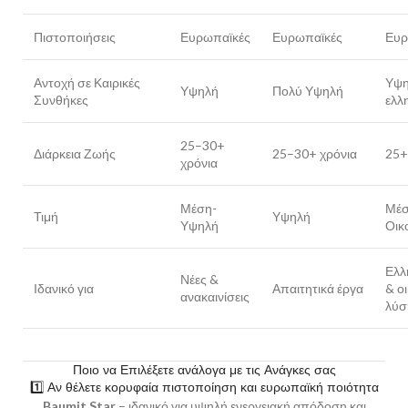
Πιστοποιήσεις
Ευρωπαϊκές
Ευρωπαϊκές
Ευρ
Αντοχή σε Καιρικές
Υψη
Υψηλή
Πολύ Υψηλή
Συνθήκες
ελλη
25–30+
Διάρκεια Ζωής
25–30+ χρόνια
25+
χρόνια
Μέση-
Μέσ
Τιμή
Υψηλή
Υψηλή
Οικ
Ελλ
Νέες &
Ιδανικό για
Απαιτητικά έργα
& ο
ανακαινίσεις
λύσ
Ποιο να Επιλέξετε ανάλογα με τις Ανάγκες σας
1️⃣ Αν θέλετε κορυφαία πιστοποίηση και ευρωπαϊκή ποιότητα
Baumit Star
– ιδανικό για υψηλή ενεργειακή απόδοση και