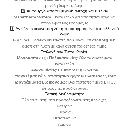
μεγάλη διάρκεια ζωής.
2️⃣ Αν το έργο απαιτεί μεγάλη αντοχή και ευελιξία
Mapetherm System
– κατάλληλο για απαιτητικά έργα και
επαγγελματικές εφαρμογές.
3️⃣ Αν θέλετε οικονομική λύση προσαρμοσμένη στο ελληνικό
κλίμα
Bioclima
– ιδανικό για ιδιώτες που θέλουν πιστοποιημένη,
αξιόπιστη λύση με καλή σχέση ποιότητας-τιμής.
Επιλογή ανά Τύπο Κτιρίου
Μονοκατοικίες / Πολυκατοικίες:
Όλα τα συστήματα
κατάλληλα
Ανακαινίσεις:
Baumit Star ή Bioclima
Επαγγελματικά & απαιτητικά έργα:
Mapetherm System
Προγράμματα
Εξοικονομώ
:
Όλα πιστοποιημένα ETICS
πληρούν τις προδιαγραφές
Τοπική Διαθεσιμότητα
Όλα τα συστήματα προσφέρονται στις περιοχές:
Κατερίνη
Βέροια
Θεσσαλονίκη
Λάρισα