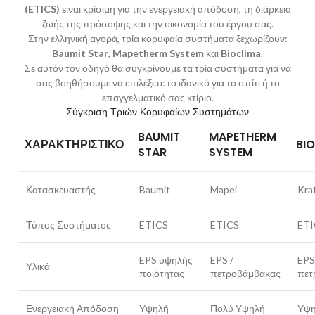
(ETICS)
είναι κρίσιμη για την ενεργειακή απόδοση, τη διάρκεια
ζωής της πρόσοψης και την οικονομία του έργου σας.
Στην ελληνική αγορά, τρία κορυφαία συστήματα ξεχωρίζουν:
Baumit Star
,
Mapetherm System
και
Bioclima
.
Σε αυτόν τον οδηγό θα συγκρίνουμε τα τρία συστήματα για να
σας βοηθήσουμε να επιλέξετε το ιδανικό για το σπίτι ή το
επαγγελματικό σας κτίριο.
Σύγκριση Τριών Κορυφαίων Συστημάτων
BAUMIT
MAPETHERM
ΧΑΡΑΚΤΗΡΙΣΤΙΚΌ
BI
STAR
SYSTEM
Κατασκευαστής
Baumit
Mapei
Kra
Τύπος Συστήματος
ETICS
ETICS
ETI
EPS υψηλής
EPS /
EPS
Υλικά
ποιότητας
πετροβάμβακας
πετ
Ενεργειακή Απόδοση
Υψηλή
Πολύ Υψηλή
Υψ