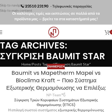
Skip to navigation
📞
23510 23190
· Τηλεφωνικές παραγγελίες
Skip to main content
Οι καλύτερες τιμές και εκπτώσεις σε πολλά από τα
προϊόντα μας — βρείτε τα στα καταστήματά μας!
TAG ARCHIVES:
ΣΎΓΚΡΙΣΗ BAUMIT STAR
Home
Posts Tagged "Σύγκριση Baumit Star"
ΕΝΗΜΈΡΩΣΗ
Baumit vs Mapetherm Mapei vs
Bioclima Kraft – Ποιο Σύστημα
Εξωτερικής Θερμομόνωσης να Επιλέξω;
NP-Team
Σύγκριση Τριών Κορυφαίων Συστημάτων Εξωτερικής
Θερμομόνωσης (ETICS)
Η επιλογή σωστού συστήματος
εξωτερικής θερμομόνωσης