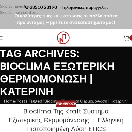
Skip to navigation
📞
23510 23190
· Τηλεφωνικές παραγγελίες
Skip to main content
Οι καλύτερες τιμές και εκπτώσεις σε πολλά από τα
προϊόντα μας — βρείτε τα στα καταστήματά μας!
TAG ARCHIVES:
BIOCLIMA ΕΞΩΤΕΡΙΚΉ
ΘΕΡΜΟΜΌΝΩΣΗ |
ΚΑΤΕΡΊΝΗ
Home
Posts Tagged "Bioclima Εξωτερική Θερμομόνωση | Κατερίνη"
ΕΝΗΜΈΡΩΣΗ
Bioclima Της Kraft Σύστημα
Εξωτερικής Θερμομόνωσης – Ελληνική
Πιστοποιημένη Λύση ETICS