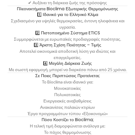
✔ Αυξάνει τη διάρκεια ζωής της πρόσοψης
Πλεονεκτήματα Bioclima Εξωτερικής Θερμομόνωσης
1️⃣ Ιδανικό για το Ελληνικό Κλίμα
Σχεδιασμένο για υψηλές θερμοκρασίες, έντονη ηλιοφάνεια και
υγρασία.
2️⃣ Πιστοποιημένο Σύστημα ETICS
Συμμορφώνεται με ευρωπαϊκές προδιαγραφές ποιότητας.
3️⃣ Άριστη Σχέση Ποιότητας – Τιμής
Αποτελεί οικονομικά αποδοτική λύση για ιδιώτες και
επαγγελματίες.
4️⃣ Μεγάλη Διάρκεια Ζωής
Με σωστή εφαρμογή, μπορεί να διαρκέσει πάνω από 25 χρόνια.
Σε Ποιες Περιπτώσεις Προτείνεται;
Το Bioclima είναι ιδανικό για:
Μονοκατοικίες
Πολυκατοικίες
Ενεργειακές αναβαθμίσεις
Ανακαινίσεις παλαιών κτιρίων
Έργα προγραμμάτων τύπου «
Εξοικονομώ
»
Πόσο Κοστίζει το Bioclima;
Η τελική τιμή διαμορφώνεται ανάλογα με:
Το πάχος θερμομόνωσης