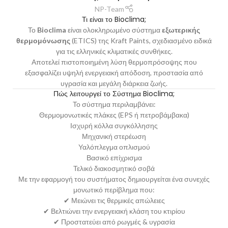
NP-Team
Τι είναι το Bioclima;
Το
Bioclima
είναι ολοκληρωμένο σύστημα
εξωτερικής
θερμομόνωσης
(ETICS) της Kraft Paints, σχεδιασμένο ειδικά
για τις ελληνικές κλιματικές συνθήκες.
Αποτελεί πιστοποιημένη λύση θερμοπρόσοψης που
εξασφαλίζει υψηλή ενεργειακή απόδοση, προστασία από
υγρασία και μεγάλη διάρκεια ζωής.
Πώς λειτουργεί το Σύστημα Bioclima;
Το σύστημα περιλαμβάνει:
Θερμομονωτικές πλάκες (EPS ή πετροβάμβακα)
Ισχυρή κόλλα συγκόλλησης
Μηχανική στερέωση
Υαλόπλεγμα οπλισμού
Βασικό επίχρισμα
Τελικό διακοσμητικό σοβά
Με την εφαρμογή του συστήματος δημιουργείται ένα συνεχές
μονωτικό περίβλημα που:
✔ Μειώνει τις θερμικές απώλειες
✔ Βελτιώνει την ενεργειακή κλάση του κτιρίου
✔ Προστατεύει από ρωγμές & υγρασία