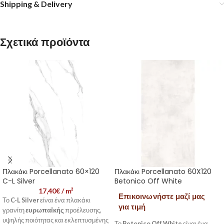
Shipping & Delivery
Σχετικά προϊόντα
Πλακάκι Porcellanato 60×120
Πλακάκι Porcellanato 60X120
C-L Silver
Betonico Off White
17,40
€
/ m²
Επικοινωνήστε μαζί μας
Το
C-L Silver
είναι ένα πλακάκι
για τιμή
γρανίτη
ευρωπαϊκής
προέλευσης,
υψηλής ποιότητας και εκλεπτυσμένης
Το
Betonico Off White
είναι ένα