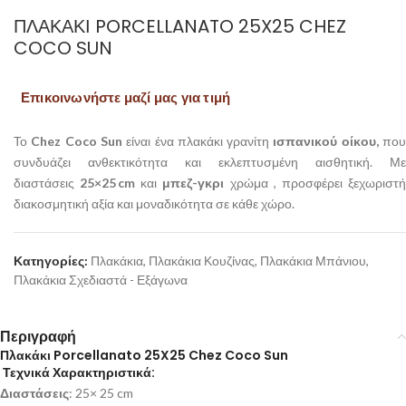
ΠΛΑΚΆΚΙ PORCELLANATO 25X25 CHEZ
COCO SUN
Επικοινωνήστε μαζί μας για τιμή
Το
Chez Coco Sun
είναι ένα πλακάκι γρανίτη
ισπανικού οίκου,
πο
συνδυάζει ανθεκτικότητα και εκλεπτυσμένη αισθητική. Με
διαστάσεις
25×25 cm
και
μπεζ-γκρι
χρώμα , προσφέρει ξεχωριστ
διακοσμητική αξία και μοναδικότητα σε κάθε χώρο.
Κατηγορίες:
Πλακάκια
,
Πλακάκια Κουζίνας
,
Πλακάκια Μπάνιου
,
Πλακάκια Σχεδιαστά - Εξάγωνα
Περιγραφή
Πλακάκι Porcellanato 25X25 Chez Coco Sun
Τεχνικά Χαρακτηριστικά:
Διαστάσεις
: 25× 25 cm