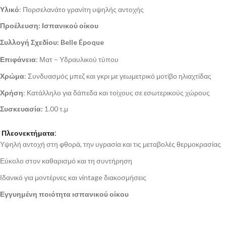
Υλικό
: Πορσελανάτο γρανίτη υψηλής αντοχής
Προέλευση: Ισπανικού οίκου
Συλλογή Σχεδίου:
Belle Époque
Επιφάνεια
: Ματ – Υδραυλικού τύπου
Χρώμα
: Συνδυασμός μπεζ και γκρι με γεωμετρικό μοτίβο ηλιαχτίδας
Χρήση
: Κατάλληλο για δάπεδα και τοίχους σε εσωτερικούς χώρους
Συσκευασία:
1.00 τ.μ
Πλεονεκτήματα:
Υψηλή αντοχή στη φθορά, την υγρασία και τις μεταβολές θερμοκρασίας
Εύκολο στον καθαρισμό και τη συντήρηση
Ιδανικό για μοντέρνες και vintage διακοσμήσεις
Εγγυημένη ποιότητα ισπανικού οίκου