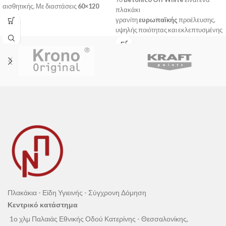
αισθητικής. Με διαστάσεις
60×120
πλακάκι
cm
και λευκό χρώμα, προσδίδει στυλ
γρανίτη
ευρωπαϊκής
προέλευσης,
και κομψότητα σε κάθε χώρο,
υψηλής ποιότητας και εκλεπτυσμένης
εσωτερικό ή εξωτερικό.
αισθητικής. Με διαστάσεις
60×120 cm
και ανοιχτό γκρι χρώμα, προσδίδει
στυλ και κομψότητα σε κάθε χώρο,
εσωτερικό ή εξωτερικό.
Πλακάκια - Είδη Υγιεινής - Σύγχρονη Δόμηση
Κεντρικό κατάστημα
1ο χλμ Παλαιάς Εθνικής Οδού Κατερίνης - Θεσσαλονίκης,