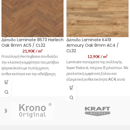
Δάπεδο Laminate 8573 Harlech
Δάπεδο Laminate K419
Oak 8mm AC5 / CL32
Armoury Oak 8mm AC4 /
CL32
21,90
€
/ m²
12,90
€
/ m²
Η συλλογή Herringbone συνδυάζει
Laminate πατώματα της συλλογής
την κλασική κομψότητα του μοτίβου
Super Natural, πάχους 8 χιλιοστών. Με
ψαροκόκαλο με τη σύγχρονη
ρεαλιστική εμφάνιση ξύλου και
ανθεκτικότητα και την αδιάβροχη
εξαιρετική ανθεκτικότητα
AC4
, αυτά
τεχνολογία, δημιουργώντας ένα
τα δάπεδα είναι ιδανικά για οικιακή
δάπεδο που εντυπωσιάζει αισθητικά
χρήση. Με
υφή Authentic
και αποδίδει λειτουργικά. Με
Embossed
, προστασία
Microscratch
σχεδιασμό που προσφέρει εύκολη
Protect
και εύκολη εγκατάσταση με
τοποθέτηση και αντοχή σε έντονη
το σύστημα
1clic 2go pure+
,
χρήση, αποτελεί ιδανική λύση για
συνδυάζει αισθητική και
χώρους με υψηλές απαιτήσεις.
πρακτικότητα για σύγχρονα σπίτια.
📞 Επικοινωνήστε μαζί
📞 Επικοινωνήστε μαζί
μας - Εξυπηρέτηση