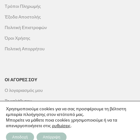
Τρόποι Πληρωμής
Έξοδα Αποστολής
Πολιτική Επιστροφών
Όροι Χρήσης
Πολιτική Απορρήτου
ΟΙ ΑΓΟΡΕΣ ΣΟΥ
Ο λογαριασμός μου
Το καλάθι σου
Χρησιμοποιούμε cookies για να σας προσφέρουμε τη βέλτιστη
Οι παραγγελίες σου
εμπειρία πλοήγησης στον ιστότοπό μας.
Μπορείτε να μάθετε ποια cookies χρησιμοποιούμε ή να τα
Λίστα επιθυμιών
απενεργοποιήσετε στις
ρυθμίσεις
.
Παρακολούθηση Παραγγελίας
Αποδοχή
Απόρριψη