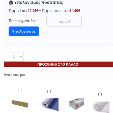
🏠 Υπολογισμός ποσότητας
Τιμή ανά m²:
22,95
€
• Τιμή συσκευασίας:
34,65
€
Τα τετραγωνικά σου:
Υπολογισμός
ΠΡΟΣΘΉΚΗ ΣΤΟ ΚΑΛΆΘΙ
Αγόρασε με:
Z081
Μονωτικό
Μονωτικό
Μονωτικ
MDF
Υπόστρωμα
Υπόστρωμα
Υπόστρ
Σοβατεπί
Insulation
Insulation
Insulatio
Δαπέδου
Underlay
Underlay
Underlay
K58C
PUR
XPS