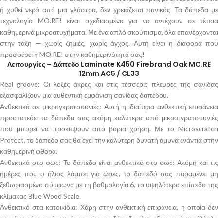
ή χυθεί νερό από μια γλάστρα, δεν χρειάζεται πανικός. Τα δάπεδα με
τεχνολογία MO.RE! είναι σχεδιασμένα για να αντέχουν σε τέτοια
καθημερινά μικροατυχήματα. Με ένα απλό σκούπισμα, όλα επανέρχονται
στην τάξη — χωρίς ζημιές, χωρίς άγχος. Αυτή είναι η διαφορά που
προσφέρει η MO.RE! στην καθημερινότητά σας!
Λειτουργίες – Δάπεδο Laminate K450 Firebrand Oak MO.RE
12mm AC5 / CL33
Real groove: Οι λοξές άκρες και στις τέσσερις πλευρές της σανίδας
εξασφαλίζουν μια αυθεντική εμφάνιση σανίδας δαπέδου.
Ανθεκτικά σε μικρογκρατσουνιές: Αυτή η ιδιαίτερα ανθεκτική επιφάνεια
προστατεύει τα δάπεδα σας ακόμη καλύτερα από μικρο-γρατσουνιές
που μπορεί να προκύψουν από βαριά χρήση. Με το Microscratch
Protect, το δάπεδο σας θα έχει την καλύτερη δυνατή άμυνα ενάντια στην
καθημερινή φθορά.
Ανθεκτικά στο φως: Το δάπεδο είναι ανθεκτικό στο φως: Ακόμη και τις
ημέρες που ο ήλιος λάμπει για ώρες, το δάπεδό σας παραμένει μη
ξεθωριασμένο σύμφωνα με τη βαθμολογία 6, το υψηλότερο επίπεδο της
κλίμακας Blue Wood Scale.
Ανθεκτικό στα κατοικίδια: Χάρη στην ανθεκτική επιφάνεια, η οποία δεν