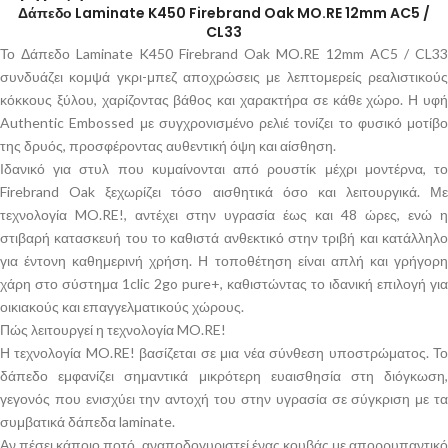
Δάπεδο Laminate K450 Firebrand Oak MO.RE 12mm AC5 /
CL33
Το Δάπεδο Laminate K450 Firebrand Oak MO.RE 12mm AC5 / CL33
συνδυάζει κομψά γκρι-μπεζ αποχρώσεις με λεπτομερείς ρεαλιστικούς
κόκκους ξύλου, χαρίζοντας βάθος και χαρακτήρα σε κάθε χώρο. Η υφή
Authentic Embossed με συγχρονισμένο ρελιέ τονίζει το φυσικό μοτίβο
της δρυός, προσφέροντας αυθεντική όψη και αίσθηση.
Ιδανικό για στυλ που κυμαίνονται από ρουστίκ μέχρι μοντέρνα, το
Firebrand Oak ξεχωρίζει τόσο αισθητικά όσο και λειτουργικά. Με
τεχνολογία MO.RE!, αντέχει στην υγρασία έως και 48 ώρες, ενώ η
στιβαρή κατασκευή του το καθιστά ανθεκτικό στην τριβή και κατάλληλο
για έντονη καθημερινή χρήση. Η τοποθέτηση είναι απλή και γρήγορη
χάρη στο σύστημα 1clic 2go pure+, καθιστώντας το ιδανική επιλογή για
οικιακούς και επαγγελματικούς χώρους.
Πώς λειτουργεί η τεχνολογία MO.RE!
Η τεχνολογία MO.RE! βασίζεται σε μια νέα σύνθεση υποστρώματος. Το
δάπεδο εμφανίζει σημαντικά μικρότερη ευαισθησία στη διόγκωση,
γεγονός που ενισχύει την αντοχή του στην υγρασία σε σύγκριση με τα
συμβατικά δάπεδα laminate.
Αν πέσει κάποιο ποτό, αναποδογυριστεί ένας κουβάς με απορρυπαντικό