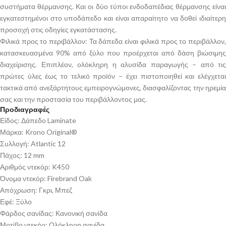
συστήματα θέρμανσης. Και οι δύο τύποι ενδοδαπέδιας θέρμανσης είναι
εγκατεστημένοι στο υποδάπεδο και είναι απαραίτητο να δοθεί ιδιαίτερη
προσοχή στις οδηγίες εγκατάστασης.
Φιλικά προς το περιβάλλον: Τα δάπεδα είναι φιλικά προς το περιβάλλον,
κατασκευασμένα 90% από ξύλο που προέρχεται από δάση βιώσιμης
διαχείρισης. Επιπλέον, ολόκληρη η αλυσίδα παραγωγής – από τις
πρώτες ύλες έως το τελικό προϊόν – έχει πιστοποιηθεί και ελέγχεται
τακτικά από ανεξάρτητους εμπειρογνώμονες, διασφαλίζοντας την ηρεμία
σας και την προστασία του περιβάλλοντος μας.
Προδιαγραφές
Είδος: Δάπεδο Laminate
Μάρκα: Krono Original®
Συλλογή: Atlantic 12
Πάχος: 12 mm
Αριθμός ντεκόρ: K450
Όνομα ντεκόρ: Firebrand Oak
Απόχρωση: Γκρι, Μπεζ
Εφέ: Ξύλο
Φάρδος σανίδας: Κανονική σανίδα
Μοτίβο ντεκόρ: Ολόκληρη σανίδα