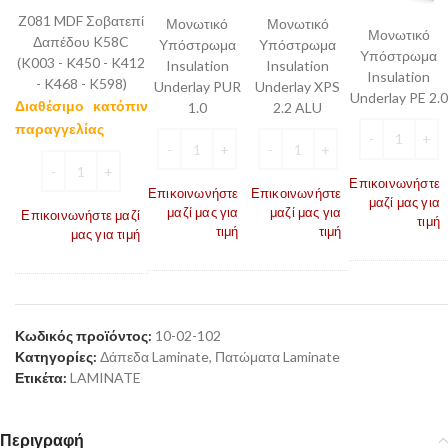
PE
(K003
1.0
2.2
Z081 MDF Σοβατεπί
Μονωτικό
Μονωτικό
2.0
Μονωτικό
-
ALU
Δαπέδου K58C
Υπόστρωμα
Υπόστρωμα
Υπόστρωμα
K450
(K003 - K450 - K412
Insulation
Insulation
Insulation
-
- K468 - K598)
Underlay PUR
Underlay XPS
Underlay PE 2.0
K412
Διαθέσιμο κατόπιν
1.0
2.2 ALU
-
παραγγελίας
K468
-
K598)
Επικοινωνήστε
Επικοινωνήστε
Επικοινωνήστε
μαζί μας για
μαζί μας για
μαζί μας για
Επικοινωνήστε μαζί
τιμή
τιμή
τιμή
μας για τιμή
Κωδικός προϊόντος:
10-02-102
Κατηγορίες:
Δάπεδα Laminate
,
Πατώματα Laminate
Ετικέτα:
LAMINATE
Περιγραφή