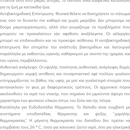
πτοείται ούτε από μικρές ατυχίες, το δάπεδο είναι εξαιρετικά κατάλληλο
για τη ζωή με κατοικίδια ζώα.
Αντιβακτηριδιακή Επίστρωση: Φυσικά θέλετε να διατηρήσετε το πάτωμα
σας όσο το δυνατόν πιο καθαρό και χωρίς μικρόβια. Δεν μπορούμε να
δούμε μικροοργανισμούς, αλλά όλοι γνωρίζουμε τα προβλήματα που
μπορούν να προκαλέσουν εάν αφεθούν ανεξέλεγκτα. Οι αλλεργίες
μπορεί να επιδεινωθούν και να προκύψει ασθένεια. Η αντιβακτηριδιακή
επίστρωση δεν επιτρέπει την ανάπτυξη βακτηριδίων και λειτουργεί
παράλληλα με καθεστώς υγιεινής καθαρισμού με σκοπό της ηρεμίας και
του υγιούς περιβάλλοντος.
Αυθεντικό ανάγλυφο: Οι υψηλής ποιότητας αυθεντικές ανάγλυφες δομές
δημιουργούν κομψή αντίθεση και συναρπαστικό εφέ πολλών γυαλιών
υπογρμμίζοντας το βάθος της υφής με ματ και γυαλιστερά στοιχεία που
αντανακλούν το φως με διαφορετικούς τρόπους. Οι αρμονικοί πόροι
ακολουθούν τα νερά του ντεκόρ, που σημαίνει ότι μιμούνται άψογα τον
χαρακτήρα των φυσικών υλικών όπως του ξύλο και της πέτρα.
Κατάλληλα για Ενδοδαπέδια Θέρμανση: Το δάπεδο είναι συμβατό με
συστήματα υποδαπέδιας θέρμανσης και ψύξης “χαμηλής
θερμοκρασίας”. Η μέγιστη θερμοκρασία του δαπέδου δεν πρέπει να
υπερβαίνει τους 26 ° C, τόσο για κανονικό ζεστό νερό, όσο για ηλεκτρικά