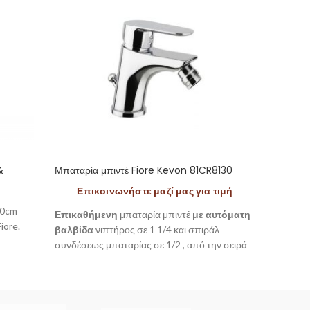
&
Μπαταρία μπιντέ Fiore Kevon 81CR8130
Μπαταρί
29CR2
Επικοινωνήστε μαζί μας για τιμή
20cm
Μπαταρ
Επικαθήμενη
μπαταρία μπιντέ
με αυτόματη
iore.
αυτόμα
βαλβίδα
νιπτήρος σε 1 1/4 και σπιράλ
εύκαμπτ
συνδέσεως μπαταρίας σε 1/2 , από την σειρά
ποιότητ
Kevon της Fiore.
Altura 