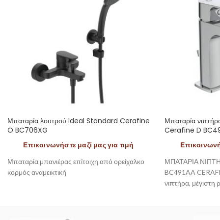
Μπαταρία λουτρού Ideal Standard Cerafine
Μπαταρία νιπτήρ
O BC706XG
Cerafine D BC4
Επικοινωνήστε μαζί μας για τιμή
Επικοινωνήσ
Μπαταρία μπανιέρας επίτοιχη από ορείχαλκο
ΜΠΑΤΑΡΙΑ ΝΙΠΤ
κορμός αναμεικτική
BC491AA CERAFIN
νιπτήρα, μέγιστη 
μηχανισμό ελέγχο
θερμοκρασίας, εύ
σύστημα τοποθέτη