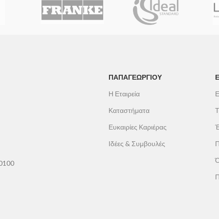
α, χρωμέ.
ΠΑΠΑΓΕΩΡΓΊΟΥ
Η Εταιρεία
Ε
Καταστήματα
Τ
Ευκαιρίες Καριέρας
Έ
Ιδέες & Συμβουλές
Π
Ό
60100
Π