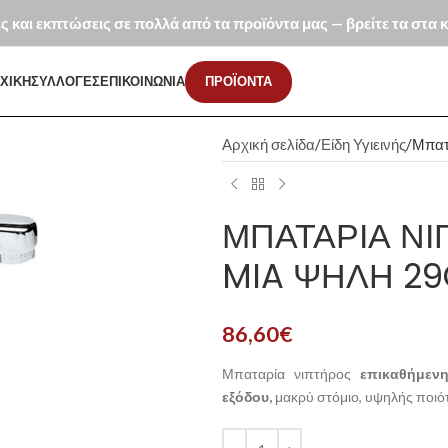
ές και εκπτώσεις σε πολλά από τα προϊόντα μας — βρείτε τα στα
ΧΙΚΗ
ΣΥΛΛΟΓΕΣ
ΕΠΙΚΟΙΝΩΝΙΑ
ΠΡΟΪΟΝΤΑ
Αρχική σελίδα
Είδη Υγιεινής
Μπατ
ΜΠΑΤΑΡΊΑ ΝΙ
MIA ΨΗΛΉ 2
86,60
€
Μπαταρία νιπτήρος
επικαθήμενη
εξόδου,
μακρύ στόμιο, υψηλής ποιότη