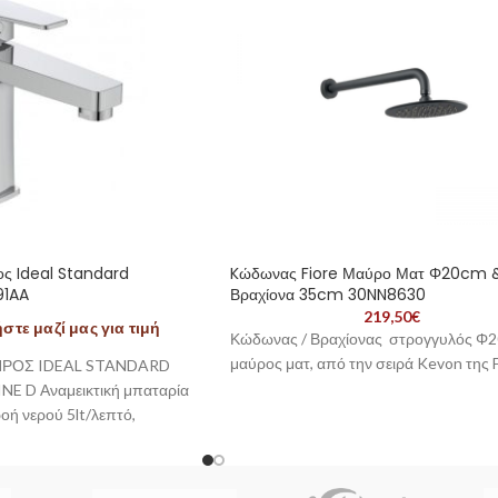
ος Ideal Standard
Kώδωνας Fiore Μαύρο Ματ Φ20cm 
91AA
Βραχίονα 35cm 30NN8630
219,50
€
τε μαζί μας για τιμή
Κώδωνας / Βραχίονας στρογγυλός Φ
μαύρος ματ, από την σειρά Kevon της F
ΗΡΟΣ IDEAL STANDARD
E D Αναμεικτική μπαταρία
ροή νερού 5lt/λεπτό,
υ-καθορισμού της μέγιστης
καμπτους σωλήνες G3/8“,
σης Easy-Fix, και αυτόματη