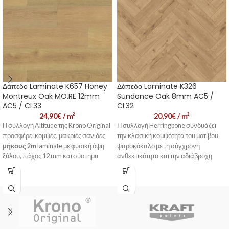
Δάπεδο Laminate K657 Honey
Δάπεδο Laminate K326
Montreux Oak MO.RE 12mm
Sundance Oak 8mm AC5 /
AC5 / CL33
CL32
24,90
€
/ m²
20,90
€
/ m²
Η συλλογή Altitude της Krono Original
Η συλλογή Herringbone συνδυάζει
προσφέρει κομψές, μακριές σανίδες
την κλασική κομψότητα του μοτίβου
μήκους 2m
laminate με φυσική όψη
ψαροκόκαλο με τη σύγχρονη
ξύλου, πάχος 12 mm και σύστημα
ανθεκτικότητα και την αδιάβροχη
εύκολης εγκατάστασης,
τεχνολογία, δημιουργώντας ένα
συνδυάζοντας αισθητική και
δάπεδο που εντυπωσιάζει αισθητικά
πρακτικότητα. Με υψηλή αντοχή στη
και αποδίδει λειτουργικά. Με
φθορά (AC5), ανθεκτικότητα στην
σχεδιασμό που προσφέρει εύκολη
υγρασία και φιλικότητα προς τα
τοποθέτηση και αντοχή σε έντονη
κατοικίδια, αποτελεί ιδανική επιλογή
χρήση, αποτελεί ιδανική λύση για
για κάθε χώρο και διακοσμητικό στυλ.
χώρους με υψηλές απαιτήσεις.