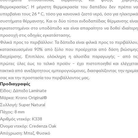
θερμοκρασίας”. Η μέγιστη θερμοκρασία του δαπέδου δεν πρέπει να
υπερβαίνει τους 26 ° C, τόσο για κανονικό ζεστό νερό, όσο για ηλεκτρικά
συστήματα θέρμανσης. Και οι δύο τύποι ενδοδαπέδιας θέρμανσης είναι
εγκατεστημένοι στο υποδάπεδο και είναι απαραίτητο να δοθεί ιδιαίτερη
προσοχή στις οδηγίες εγκατάστασης.
Φιλικά προς το περιβάλλον: Τα δάπεδα είναι φιλικά προς το περιβάλλον,
κατασκευασμένα 90% από ξύλο που προέρχεται από δάση βιώσιμης
διαχείρισης. Επιπλέον, ολόκληρη η αλυσίδα παραγωγής – από τις
πρώτες ύλες έως το τελικό προϊόν – έχει πιστοποιηθεί και ελέγχεται
τακτικά από ανεξάρτητους εμπειρογνώμονες, διασφαλίζοντας την ηρεμία
σας και την προστασία του περιβάλλοντος μας.
Προδιαγραφές
Είδος: Δάπεδο Laminate
Μάρκα: Krono Original®
Συλλογή: Super Natural
Πάχος: 8 mm
Αριθμός ντεκόρ: K338
Όνομα ντεκόρ: Credenza Oak
Απόχρωση: Μπεζ, Φυσικό