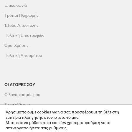
Επικοινωνία
Τρόποι Πληρωμής
Έξοδα Αποστολής
Πολιτική Επιστροφών
Όροι Χρήσης
Πολιτική Απορρήτου
ΟΙ ΑΓΟΡΕΣ ΣΟΥ
Ο λογαριασμός μου
Το καλάθι σου
Χρησιμοποιούμε cookies για να σας προσφέρουμε τη βέλτιστη
Οι παραγγελίες σου
εμπειρία πλοήγησης στον ιστότοπό μας.
Μπορείτε να μάθετε ποια cookies χρησιμοποιούμε ή να τα
Λίστα επιθυμιών
απενεργοποιήσετε στις
ρυθμίσεις
.