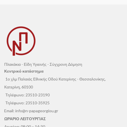
📞 Επικοινωνήστε μαζί
📞 Επικοινωνήστε μαζί
μας - Εξυπηρέτηση
μας - Εξυπηρέτηση
Πελατών
Πελατών
Πλακάκια - Είδη Υγιεινής - Σύγχρονη Δόμηση
Κεντρικό κατάστημα
1ο χλμ Παλαιάς Εθνικής Οδού Κατερίνης - Θεσσαλονίκης,
Κατερίνη, 60100
Τηλέφωνο:
23510-23190
Τηλέφωνο:
23510-35925
Email:
info@n-papageorgiou.gr
ΩΡΑΡΙΟ ΛΕΙΤΟΥΡΓΙΑΣ
Δευτέρα: 08:00 – 14:30