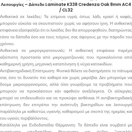
Λειτουργίες – Δάπεδο Laminate K338 Credenza Oak 8mm AC4
/ CL32
Ανθεκτικά σε λεκέδες: Τα επίμονα υγρά, όπως λάδι, κρασί ή καφές,
μπορούν εύκολα να σκουπιστούν χωρίς να αφήσουν ίχνη. Η ανθεκτική
επιφάνεια εξασφαλίζει ότι οι λεκέδες δεν θα απορροφηθούν, διατηρώντας
τόσο τα δάπεδα όσο και τους τοίχους σας άψογους με την πάροδο του
χρόνου.
Ανθεκτικά σε μικρογκρατσουνιές: Η ανθεκτική επιφάνεια παρέχει
αξιόπιστη προστασία από μικρογρατζουνιές που προκαλούνται από
καθημερινή χρήση, μηχανική καταπόνηση ή νύχια κατοικιδίων.
Αντιβακτηριδιακή Επίστρωση: Φυσικά θέλετε να διατηρήσετε το πάτωμα
σας όσο το δυνατόν πιο καθαρό και χωρίς μικρόβια. Δεν μπορούμε να
δούμε μικροοργανισμούς, αλλά όλοι γνωρίζουμε τα προβλήματα που
μπορούν να προκαλέσουν εάν αφεθούν ανεξέλεγκτα. Οι αλλεργίες
μπορεί να επιδεινωθούν και να προκύψει ασθένεια. Η αντιβακτηριδιακή
επίστρωση δεν επιτρέπει την ανάπτυξη βακτηριδίων και λειτουργεί
παράλληλα με καθεστώς υγιεινής καθαρισμού με σκοπό της ηρεμίας και
του υγιούς περιβάλλοντος.
Κατάλληλα για Ενδοδαπέδια Θέρμανση: Το δάπεδο είναι συμβατό με
συστήματα υποδαπέδιας θέρμανσης και ψύξης “χαμηλής