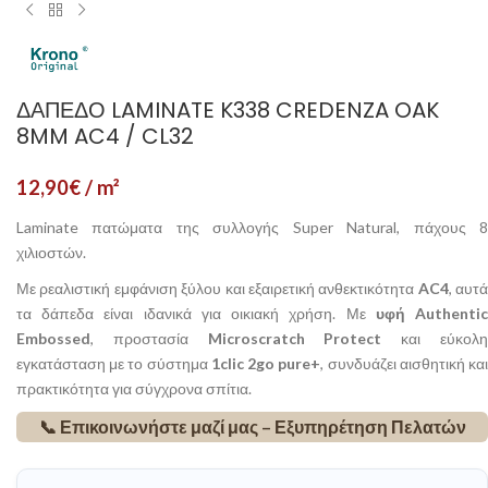
ΔΆΠΕΔΟ LAMINATE K338 CREDENZA OAK
8MM AC4 / CL32
12,90
€
/ m²
Laminate πατώματα της συλλογής Super Natural, πάχους 8
χιλιοστών.
Με ρεαλιστική εμφάνιση ξύλου και εξαιρετική ανθεκτικότητα
AC4
, αυτά
τα δάπεδα είναι ιδανικά για οικιακή χρήση. Με
υφή Authenti
Embossed
, προστασία
Microscratch Protect
και εύκολ
εγκατάσταση με το σύστημα
1clic 2go pure+
, συνδυάζει αισθητική κα
πρακτικότητα για σύγχρονα σπίτια.
📞 Επικοινωνήστε μαζί μας – Εξυπηρέτηση Πελατών