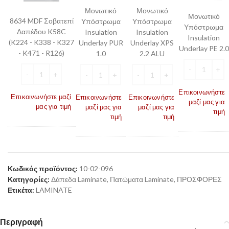
PE
K58C
1.0
2.2
Μονωτικό
Μονωτικό
2.0
Μονωτικό
(K224
ALU
8634 MDF Σοβατεπί
Υπόστρωμα
Υπόστρωμα
Υπόστρωμα
-
Δαπέδου K58C
Insulation
Insulation
Insulation
K338
(K224 - K338 - K327
Underlay PUR
Underlay XPS
Underlay PE 2.0
-
- K471 - R126)
1.0
2.2 ALU
K327
-
K471
Επικοινωνήστε
-
Επικοινωνήστε μαζί
Επικοινωνήστε
Επικοινωνήστε
μαζί μας για
R126)
μας για τιμή
μαζί μας για
μαζί μας για
τιμή
τιμή
τιμή
Κωδικός προϊόντος:
10-02-096
Κατηγορίες:
Δάπεδα Laminate
,
Πατώματα Laminate
,
ΠΡΟΣΦΟΡΕΣ
Ετικέτα:
LAMINATE
Περιγραφή