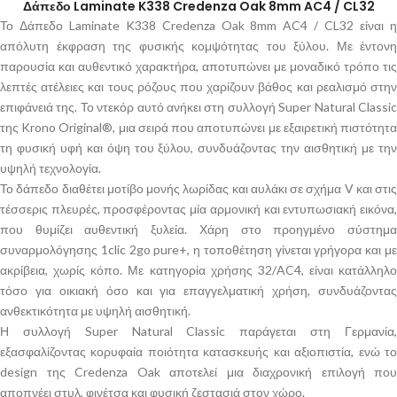
Δάπεδο Laminate K338 Credenza Oak 8mm AC4 / CL32
Το Δάπεδο Laminate K338 Credenza Oak 8mm AC4 / CL32 είναι η
απόλυτη έκφραση της φυσικής κομψότητας του ξύλου. Με έντονη
παρουσία και αυθεντικό χαρακτήρα, αποτυπώνει με μοναδικό τρόπο τις
λεπτές ατέλειες και τους ρόζους που χαρίζουν βάθος και ρεαλισμό στην
επιφάνειά της. Το ντεκόρ αυτό ανήκει στη συλλογή Super Natural Classic
της Krono Original®, μια σειρά που αποτυπώνει με εξαιρετική πιστότητα
τη φυσική υφή και όψη του ξύλου, συνδυάζοντας την αισθητική με την
υψηλή τεχνολογία.
Το δάπεδο διαθέτει μοτίβο μονής λωρίδας και αυλάκι σε σχήμα V και στις
τέσσερις πλευρές, προσφέροντας μία αρμονική και εντυπωσιακή εικόνα,
που θυμίζει αυθεντική ξυλεία. Χάρη στο προηγμένο σύστημα
συναρμολόγησης 1clic 2go pure+, η τοποθέτηση γίνεται γρήγορα και με
ακρίβεια, χωρίς κόπο. Με κατηγορία χρήσης 32/AC4, είναι κατάλληλο
τόσο για οικιακή όσο και για επαγγελματική χρήση, συνδυάζοντας
ανθεκτικότητα με υψηλή αισθητική.
Η συλλογή Super Natural Classic παράγεται στη Γερμανία,
εξασφαλίζοντας κορυφαία ποιότητα κατασκευής και αξιοπιστία, ενώ το
design της Credenza Oak αποτελεί μια διαχρονική επιλογή που
αποπνέει στυλ, φινέτσα και φυσική ζεστασιά στον χώρο.