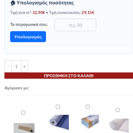
🏠 Υπολογισμός ποσότητας
Τιμή ανά m²:
12,90
€
• Τιμή συσκευασίας:
29,15
€
Τα τετραγωνικά σου:
Υπολογισμός
ΠΡΟΣΘΉΚΗ ΣΤΟ ΚΑΛΆΘΙ
Αγόρασε με:
Μονωτικό
Μονωτικό
Μονωτικ
8634
Υπόστρωμα
Υπόστρωμα
Υπόστρ
MDF
Insulation
Insulation
Insulatio
Σοβατεπί
Underlay
Underlay
Underlay
Δαπέδου
PUR
XPS