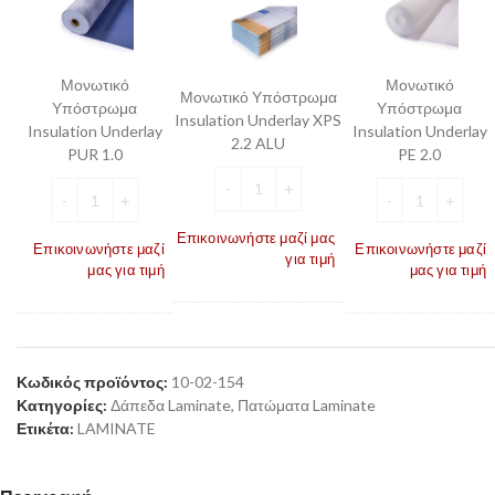
Insulation
Insulation
Insulation
Underlay
Underlay
Underlay
PUR
PE
XPS
1.0
2.0
Μονωτικό
Μονωτικό
2.2
Μονωτικό Υπόστρωμα
Υπόστρωμα
Υπόστρωμα
ALU
Insulation Underlay XPS
Insulation Underlay
Insulation Underlay
2.2 ALU
PUR 1.0
PE 2.0
Επικοινωνήστε μαζί μας
Επικοινωνήστε μαζί
Επικοινωνήστε μαζί
για τιμή
μας για τιμή
μας για τιμή
Κωδικός προϊόντος:
10-02-154
Κατηγορίες:
Δάπεδα Laminate
,
Πατώματα Laminate
Ετικέτα:
LAMINATE