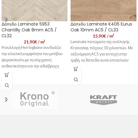
Δάπεδο Laminate 5953
Δάπεδο Laminate K406 Eurus
Chantilly Oak 8mm AC5 /
Oak 10mm AC5 / CL33
CL32
15,90
€
/ m²
21,90
€
/ m²
Laminate πατώματα της συλλογής
Η συλλογή Herringbone συνδυάζει
Kronostep, πάχους 10 χιλιοστών. Με
την κλασική κομψότητα του μοτίβου
ταξινόμηση AC5 για αντοχή στην
ψαροκόκαλο με τη σύγχρονη
τριβή, τα δάπεδα αυτά αποτελούν
ανθεκτικότητα και την αδιάβροχη
ιδανική επιλογή για χώρους με έντονη
τεχνολογία, δημιουργώντας ένα
κυκλοφορία, τόσο σε σπίτια όσο και σε
δάπεδο που εντυπωσιάζει αισθητικά
εμπορικούς χώρους.
και αποδίδει λειτουργικά. Με
📞 Επικοινωνήστε μαζί
σχεδιασμό που προσφέρει εύκολη
μας - Εξυπηρέτηση
τοποθέτηση και αντοχή σε έντονη
Πελατών
χρήση, αποτελεί ιδανική λύση για
χώρους με υψηλές απαιτήσεις.
📞 Επικοινωνήστε μαζί
μας - Εξυπηρέτηση
Πελατών