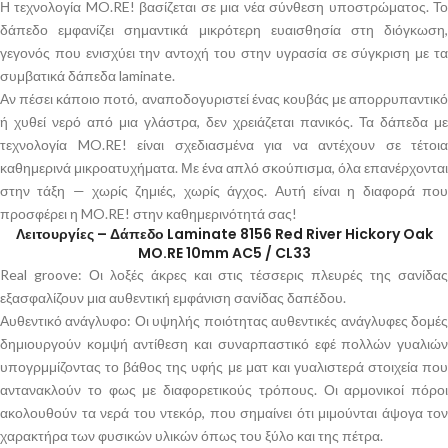
Η τεχνολογία MO.RE! βασίζεται σε μια νέα σύνθεση υποστρώματος. Το
δάπεδο εμφανίζει σημαντικά μικρότερη ευαισθησία στη διόγκωση,
γεγονός που ενισχύει την αντοχή του στην υγρασία σε σύγκριση με τα
συμβατικά δάπεδα laminate.
Αν πέσει κάποιο ποτό, αναποδογυριστεί ένας κουβάς με απορρυπαντικό
ή χυθεί νερό από μια γλάστρα, δεν χρειάζεται πανικός. Τα δάπεδα με
τεχνολογία MO.RE! είναι σχεδιασμένα για να αντέχουν σε τέτοια
καθημερινά μικροατυχήματα. Με ένα απλό σκούπισμα, όλα επανέρχονται
στην τάξη — χωρίς ζημιές, χωρίς άγχος. Αυτή είναι η διαφορά που
προσφέρει η MO.RE! στην καθημερινότητά σας!
Λειτουργίες – Δάπεδο Laminate 8156 Red River Hickory Oak
MO.RE 10mm AC5 / CL33
Real groove: Οι λοξές άκρες και στις τέσσερις πλευρές της σανίδας
εξασφαλίζουν μια αυθεντική εμφάνιση σανίδας δαπέδου.
Αυθεντικό ανάγλυφο: Οι υψηλής ποιότητας αυθεντικές ανάγλυφες δομές
δημιουργούν κομψή αντίθεση και συναρπαστικό εφέ πολλών γυαλιών
υπογρμμίζοντας το βάθος της υφής με ματ και γυαλιστερά στοιχεία που
αντανακλούν το φως με διαφορετικούς τρόπους. Οι αρμονικοί πόροι
ακολουθούν τα νερά του ντεκόρ, που σημαίνει ότι μιμούνται άψογα τον
χαρακτήρα των φυσικών υλικών όπως του ξύλο και της πέτρα.