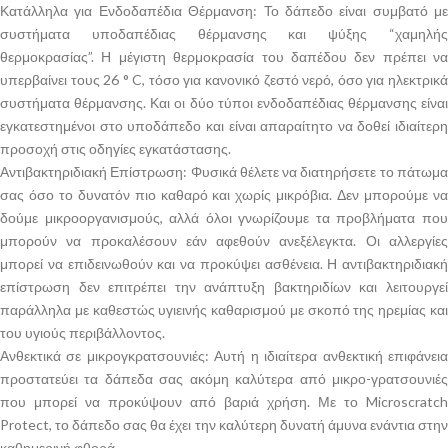
Κατάλληλα για Ενδοδαπέδια Θέρμανση: Το δάπεδο είναι συμβατό με
συστήματα υποδαπέδιας θέρμανσης και ψύξης “χαμηλής
θερμοκρασίας”. Η μέγιστη θερμοκρασία του δαπέδου δεν πρέπει να
υπερβαίνει τους 26 ° C, τόσο για κανονικό ζεστό νερό, όσο για ηλεκτρικά
συστήματα θέρμανσης. Και οι δύο τύποι ενδοδαπέδιας θέρμανσης είναι
εγκατεστημένοι στο υποδάπεδο και είναι απαραίτητο να δοθεί ιδιαίτερη
προσοχή στις οδηγίες εγκατάστασης.
Αντιβακτηριδιακή Επίστρωση: Φυσικά θέλετε να διατηρήσετε το πάτωμα
σας όσο το δυνατόν πιο καθαρό και χωρίς μικρόβια. Δεν μπορούμε να
δούμε μικροοργανισμούς, αλλά όλοι γνωρίζουμε τα προβλήματα που
μπορούν να προκαλέσουν εάν αφεθούν ανεξέλεγκτα. Οι αλλεργίες
μπορεί να επιδεινωθούν και να προκύψει ασθένεια. Η αντιβακτηριδιακή
επίστρωση δεν επιτρέπει την ανάπτυξη βακτηριδίων και λειτουργεί
παράλληλα με καθεστώς υγιεινής καθαρισμού με σκοπό της ηρεμίας και
του υγιούς περιβάλλοντος.
Ανθεκτικά σε μικρογκρατσουνιές: Αυτή η ιδιαίτερα ανθεκτική επιφάνεια
προστατεύει τα δάπεδα σας ακόμη καλύτερα από μικρο-γρατσουνιές
που μπορεί να προκύψουν από βαριά χρήση. Με το Microscratch
Protect, το δάπεδο σας θα έχει την καλύτερη δυνατή άμυνα ενάντια στην
καθημερινή φθορά.