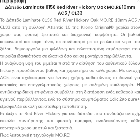
Περιγραφή
Δάπεδο Laminate 8156 Red River Hickory Oak MO.RE 10mm
AC5 / CL33
Το Δάπεδο Laminate 8156 Red River Hickory Oak MO.RE 10mm AC5 /
CL33 από τη συλλογή Atlantic 10 της Krono Original® χαρίζει στον
χώρο σας φυσική ζεστασιά και διαχρονική κομψότητα. Οι βαθιοί
κοκκινωποί και καφέ τόνοι, σε συνδυασμό με τα ρεαλιστικά νερά του
ξύλου, δημιουργούν μια φιλόξενη και εκλεπτυσμένη ατμόσφαιρα που
ταιριάζει ιδανικά τόσο σε κλασικά όσο και σε μοντέρνα περιβάλλοντα.
Η ανάγλυφη υφή του μιμείται πιστά την αίσθηση του αυθεντικού ξύλου
hickory, προσδίδοντας βάθος και χαρακτήρα σε κάθε χώρο. Με αντοχή
AC5, είναι σχεδιασμένο για έντονη χρήση, καθιστώντας το ιδανικό για
κατοικίες και επαγγελματικούς χώρους με αυξημένη κυκλοφορία. Η
αντιβακτηριδιακή επιφάνεια συμβάλλει στη διατήρηση ενός καθαρού και
υγιεινού περιβάλλοντος, ενώ το σύστημα κουμπώματος 1clic 2go pure+
εξασφαλίζει εύκολη και σταθερή τοποθέτηση.
Επιλέξτε το Red River Hickory για ένα δάπεδο που συνδυάζει αντοχή,
ευκολία συντήρησης και φυσική ομορφιά, αναδεικνύοντας κάθε
εσωτερικό χώρο με στυλ και ζεστασιά.
Πώς λειτουργεί η τεχνολογία MO.RE!