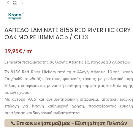
ΔΆΠΕΔΟ LAMINATE 8156 RED RIVER HICKORY
OAK MO.RE 10MM AC5 / CL33
19,95
€
/ m²
Laminate πατώματα της συλλογής Atlantic 10, πάχους 10 χιλιοστών.
Το 8156 Red River Hickory από τη συλλογή Atlantic 10 της Krono
Original® συνδυάζει ζεστούς, φυσικούς τόνους με ρεαλιστική υφή
ξύλου, προσφέροντας μοναδική αίσθηση κομψότητας και θαλπωρής
σε κάθε χώρο.
Με αντοχή AC5 και αντιβακτηριδιακή επιφάνεια, αποτελεί ιδανική
επιλογή για έντονη καθημερινή χρήση, προσφέροντας εύκολη
συντήρηση και διαχρονική ανθεκτικότητα.
📞 Επικοινωνήστε μαζί μας – Εξυπηρέτηση Πελατών