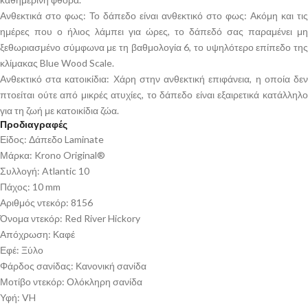
Ανθεκτικά στο φως: Το δάπεδο είναι ανθεκτικό στο φως: Ακόμη και τις
ημέρες που ο ήλιος λάμπει για ώρες, το δάπεδό σας παραμένει μη
ξεθωριασμένο σύμφωνα με τη βαθμολογία 6, το υψηλότερο επίπεδο της
κλίμακας Blue Wood Scale.
Ανθεκτικό στα κατοικίδια: Χάρη στην ανθεκτική επιφάνεια, η οποία δεν
πτοείται ούτε από μικρές ατυχίες, το δάπεδο είναι εξαιρετικά κατάλληλο
για τη ζωή με κατοικίδια ζώα.
Προδιαγραφές
Είδος: Δάπεδο Laminate
Μάρκα: Krono Original®
Συλλογή: Atlantic 10
Πάχος: 10 mm
Αριθμός ντεκόρ: 8156
Όνομα ντεκόρ: Red River Hickory
Απόχρωση: Καφέ
Εφέ: Ξύλο
Φάρδος σανίδας: Κανονική σανίδα
Μοτίβο ντεκόρ: Ολόκληρη σανίδα
Υφή: VH