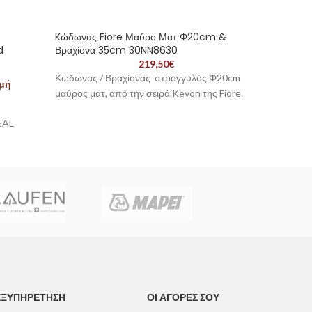
Kώδωνας Fiore Μαύρο Ματ Φ20cm &
Μπαταρί
d
Βραχίονα 35cm 30NN8630
24CRF2
219,50
€
Κώδωνας / Βραχίονας στρογγυλός Φ20cm
Σετ μπ
ιμή
μαύρος ματ, από την σειρά Kevon της Fiore.
αναμεικτ
Fiore. 
EAL
ποιότητ
μακροχ
Μπαταρ
Tηλέφω
Σπιράλ
ΕΞΥΠΗΡΕΤΗΣΗ
ΟΙ ΑΓΟΡΕΣ ΣΟΥ