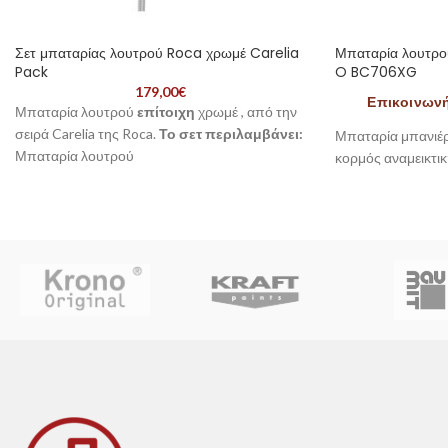
Σετ μπαταρίας λουτρού Roca χρωμέ Carelia
Μπαταρία λουτρο
Pack
O BC706XG
179,00
€
Επικοινωνήσ
Μπαταρία λουτρού
επίτοιχη
χρωμέ , από την
σειρά Carelia της Roca.
Το σετ περιλαμβάνει:
Μπαταρία μπανιέρ
Μπαταρία λουτρού
κορμός αναμεικτι
Σπιράλ
Τηλέφωνο ντους
Στήριγμα τηλεφώνου