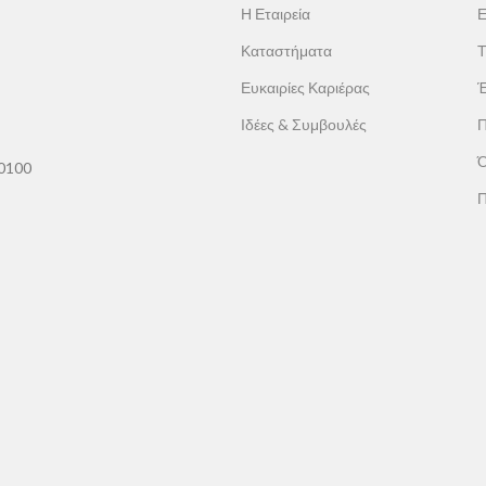
Η Εταιρεία
Ε
Καταστήματα
Τ
Ευκαιρίες Καριέρας
Έ
Ιδέες & Συμβουλές
Π
Ό
60100
Π