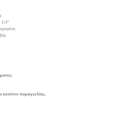
ς
 1/2″
ιχισμένη
αβής
ματος:
μο κατόπιν παραγγελίας.