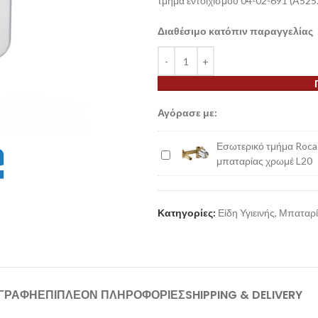
τμήμα εντοιχισμού 04-02-691 (A525
Διαθέσιμο κατόπιν παραγγελίας
Αγόρασε με:
Εσωτερικό τμήμα Roca 
Εσωτερικό
μπαταρίας χρωμέ L20
τμήμα
Roca
εντοιχιζόμενης
Κατηγορίες:
Είδη Υγιεινής
,
Μπαταρί
μπαταρίας
χρωμέ
L20
ΙΓΡΑΦΉ
ΕΠΙΠΛΈΟΝ ΠΛΗΡΟΦΟΡΊΕΣ
SHIPPING & DELIVERY