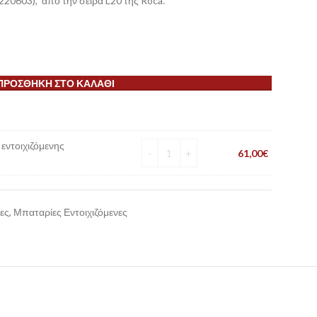
220603), από την σειρά L20 της Roca.
ΠΡΟΣΘΉΚΗ ΣΤΟ ΚΑΛΆΘΙ
εντοιχιζόμενης
61,00
€
ες
,
Μπαταρίες Εντοιχιζόμενες