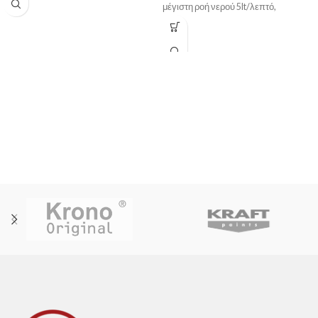
μέγιστη ροή νερού 5lt/λεπτό,
μηχανισμό ελέγχου-καθορισμού της
μέγιστης θερμοκρασίας, εύκαμπτους
σωλήνες G3/8“, σύστημα
τοποθέτησης Easy-Fix, και αυτόματη
πλαστική βαλβίδα, χρωμέ.