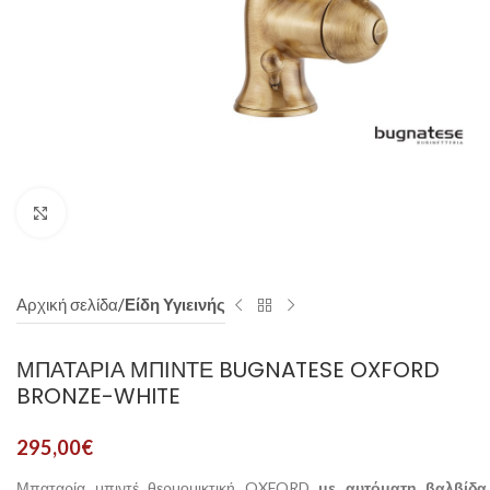
Click to enlarge
Αρχική σελίδα
Είδη Υγιεινής
ΜΠΑΤΑΡΊΑ ΜΠΙΝΤΈ BUGNATESE OXFORD
BRONZE-WHITE
295,00
€
Μπαταρία μπιντέ θερμομικτική OXFORD
με αυτόματη βαλβίδα
,