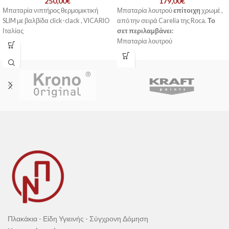
250,00
€
179,00
€
Μπαταρία νιπτήρος θερμομικτική
Μπαταρία λουτρού
επίτοιχη
χρωμέ ,
SLIM με βαλβίδα click-clack , VICARIO
από την σειρά Carelia της Roca.
Το
Ιταλίας
σετ περιλαμβάνει:
Μπαταρία λουτρού
Σπιράλ
Τηλέφωνο ντους
Στήριγμα τηλεφώνου
Πλακάκια - Είδη Υγιεινής - Σύγχρονη Δόμηση