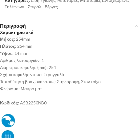
Κατηγορίες:
Είδη Υγιεινής
,
Μπαταρίες
,
Μπαταρίες Εντοιχιζόμενες
,
Τηλέφωνα - Σπιράλ - Βέργες
Περιγραφή
Χαρακτηριστικά
Μήκος:
254mm
Πλάτος:
254 mm
Ύψος:
14 mm
Αριθμός λειτουργιών: 1
Διάμετρος κεφαλής (mm): 254
Σχήμα κεφαλής ντους: Στρογγυλό
Τοποθέτηση βραχίονα ντους: Στην οροφή, Στον τοίχο
Φινίρισμα: Μαύρο ματ
Κωδικός:
A5B2250NB0