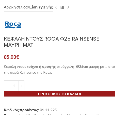
Αρχική σελίδα
Είδη Υγιεινής
ΚΕΦΑΛΉ ΝΤΟΥΣ ROCA Φ25 RAINSENSE
ΜΑΎΡΗ ΜΑΤ
85,00
€
Κεφαλή ντους
τοίχου ή οροφής
στρόγγυλη
Ø25cm
μαύρη ματ , απ
την σειρά Rainsense της Roca.
ΠΡΟΣΘΉΚΗ ΣΤΟ ΚΑΛΆΘΙ
Κωδικός προϊόντος:
04-11-925