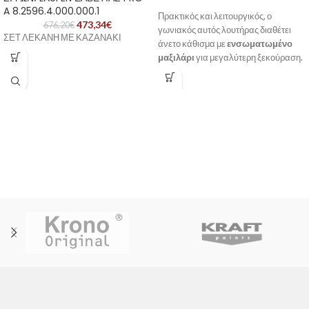
A 8.2596.4.000.000.1
Πρακτικός και λειτουργικός, ο
473,34
€
676,20
€
γωνιακός αυτός λουτήρας διαθέτει
ΣΕΤ ΛΕΚΑΝΗ ΜΕ ΚΑΖΑΝΑΚΙ
άνετο κάθισμα με
ενσωματωμένο
μαξιλάρι
για μεγαλύτερη ξεκούραση.
Η βαλβίδα τοποθετημένη στο κέντρο
προσφέρει ευκολία στη χρήση, ενώ η
ενσωματωμένη χειρολαβή
εξασφαλίζει
στήριξη
και
ασφάλεια
κατά τη διάρκεια του λουσίματος.
Ιδανικός για επαγγελματικούς
χώρους ή για σύγχρονα μπάνια με
περιορισμένο χώρο.