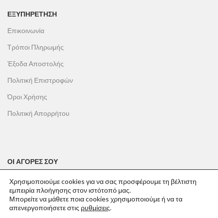
ΕΞΥΠΗΡΕΤΗΣΗ
Επικοινωνία
Τρόποι Πληρωμής
Έξοδα Αποστολής
Πολιτική Επιστροφών
Όροι Χρήσης
Πολιτική Απορρήτου
ΟΙ ΑΓΟΡΕΣ ΣΟΥ
Ο λογαριασμός μου
Χρησιμοποιούμε cookies για να σας προσφέρουμε τη βέλτιστη
εμπειρία πλοήγησης στον ιστότοπό μας.
Το καλάθι σου
Μπορείτε να μάθετε ποια cookies χρησιμοποιούμε ή να τα
απενεργοποιήσετε στις
ρυθμίσεις
.
Οι παραγγελίες σου