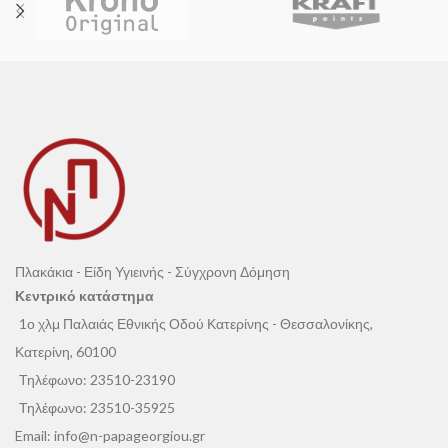
προσφέροντας ευκολότερο
προσφέροντας ευκολότερο
καθαρισμό και μεγαλύτερη ευκολία
καθαρισμό και μεγαλύτερη ευκολία
στη συντήρηση.
στη συντήρηση.
Πλακάκια - Είδη Υγιεινής - Σύγχρονη Δόμηση
Κεντρικό κατάστημα
1ο χλμ Παλαιάς Εθνικής Οδού Κατερίνης - Θεσσαλονίκης,
Κατερίνη, 60100
Τηλέφωνο:
23510-23190
Τηλέφωνο:
23510-35925
Email:
info@n-papageorgiou.gr