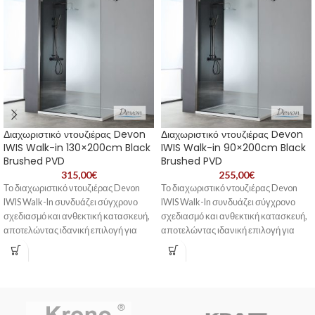
Διαχωριστικό ντουζιέρας Devon
Διαχωριστικό ντουζιέρας Devon
IWIS Walk-in 130×200cm Black
IWIS Walk-in 90×200cm Black
Brushed PVD
Brushed PVD
315,00
€
255,00
€
Το διαχωριστικό ντουζιέρας Devon
Το διαχωριστικό ντουζιέρας Devon
IWIS Walk-In συνδυάζει σύγχρονο
IWIS Walk-In συνδυάζει σύγχρονο
σχεδιασμό και ανθεκτική κατασκευή,
σχεδιασμό και ανθεκτική κατασκευή,
αποτελώντας ιδανική επιλογή για
αποτελώντας ιδανική επιλογή για
κάθε μοντέρνο μπάνιο. Διαθέτει
κάθε μοντέρνο μπάνιο. Διαθέτει
κρύσταλλο ασφαλείας 8mm, ενώ η
κρύσταλλο ασφαλείας 8mm, ενώ η
τεχνολογία Clean Glass
τεχνολογία Clean Glass
Nanotechnology συμβάλλει στον
Nanotechnology συμβάλλει στον
περιορισμό της συσσώρευσης
περιορισμό της συσσώρευσης
αλάτων και λεκέδων από το νερό,
αλάτων και λεκέδων από το νερό,