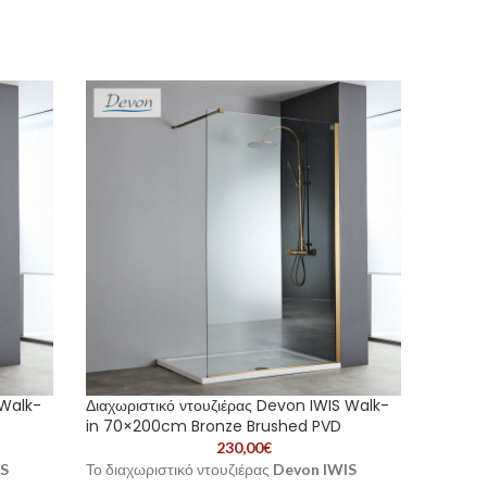
 Walk-
Διαχωριστικό ντουζιέρας Devon IWIS Walk-
Διαχωρι
in 70×200cm Bronze Brushed PVD
in 90×
230,00
€
IS
Το διαχωριστικό ντουζιέρας
Devon IWIS
Το διαχ