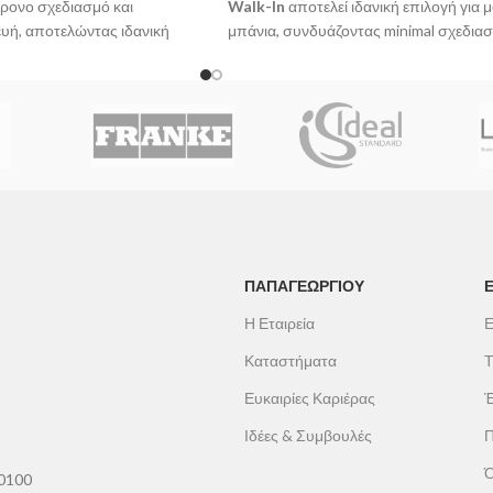
χρονο σχεδιασμό και
Walk-In
αποτελεί ιδανική επιλογή για 
ευή, αποτελώντας ιδανική
μπάνια, συνδυάζοντας minimal σχεδιασ
μοντέρνο μπάνιο. Διαθέτει
υψηλή αντοχή. Διαθέτει
κρύσταλλο
ίας 8mm, ενώ η τεχνολογία
ασφαλείας 8mm
για αυξημένη σταθερ
technology συμβάλλει στον
και ασφάλεια, καθώς και τεχνολογία
Cl
υσσώρευσης αλάτων και
Glass Nanotechnology
, που μειώνει τ
ερό, προσφέροντας
συσσώρευση αλάτων και λεκέδων,
ισμό και μεγαλύτερη ευκολία
διευκολύνοντας τον καθαρισμό και τη
συντήρηση.
ΠΑΠΑΓΕΩΡΓΊΟΥ
Η Εταιρεία
Ε
Καταστήματα
Τ
Ευκαιρίες Καριέρας
Έ
Ιδέες & Συμβουλές
Π
Ό
60100