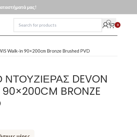
 καταστήματά μας!
0
IWIS Walk-in 90×200cm Bronze Brushed PVD
Ό ΝΤΟΥΖΙΈΡΑΣ DEVON
N 90×200CM BRONZE
D
άσιμες μέρες