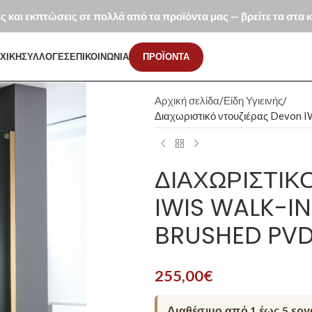
ές και εκπτώσεις σε πολλά από τα προϊόντα μας — βρείτε τα στα
ΧΙΚΗ
ΣΥΛΛΟΓΕΣ
ΕΠΙΚΟΙΝΩΝΙΑ
ΠΡΟΪΟΝΤΑ
Αρχική σελίδα
Είδη Υγιεινής
Διαχωριστικό ντουζιέρας Devon 
ΔΙΑΧΩΡΙΣΤΙΚ
IWIS WALK-I
BRUSHED PV
255,00
€
Διαθέσιμο από 1 έως 5 εργ