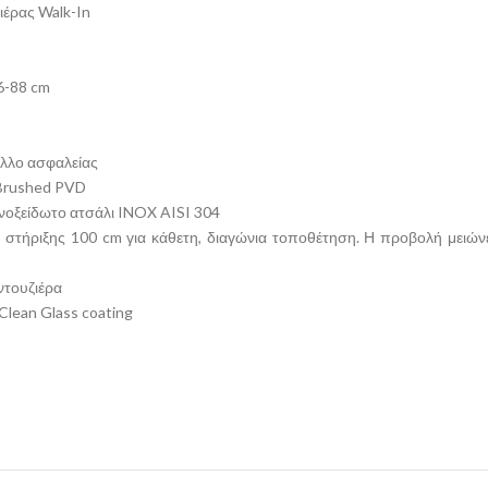
ιέρας Walk-In
6-88 cm
λλο ασφαλείας
 Brushed PVD
Ανοξείδωτο ατσάλι INOX AISI 304
ς στήριξης 100 cm για κάθετη, διαγώνια τοποθέτηση. Η προβολή μειών
ντουζιέρα
Clean Glass coating