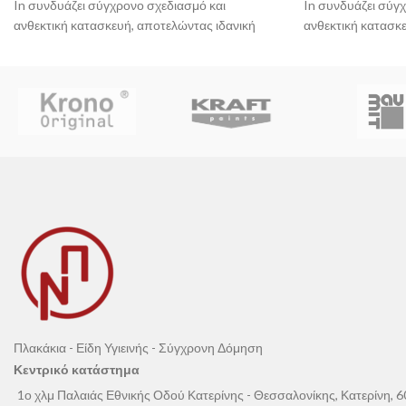
In συνδυάζει σύγχρονο σχεδιασμό και
In συνδυάζει σύγ
ανθεκτική κατασκευή, αποτελώντας ιδανική
ανθεκτική κατασκ
επιλογή για κάθε μοντέρνο μπάνιο. Διαθέτει
επιλογή για κάθε 
κρύσταλλο ασφαλείας 8mm, ενώ η τεχνολογία
κρύσταλλο ασφαλε
Clean Glass Nanotechnology συμβάλλει στον
Clean Glass Nano
περιορισμό της συσσώρευσης αλάτων και
περιορισμό της σ
λεκέδων από το νερό, προσφέροντας
λεκέδων από το ν
ευκολότερο καθαρισμό και μεγαλύτερη ευκολία
ευκολότερο καθαρ
στη συντήρηση.
στη συντήρηση.
Πλακάκια - Είδη Υγιεινής - Σύγχρονη Δόμηση
Κεντρικό κατάστημα
1ο χλμ Παλαιάς Εθνικής Οδού Κατερίνης - Θεσσαλονίκης, Κατερίνη, 