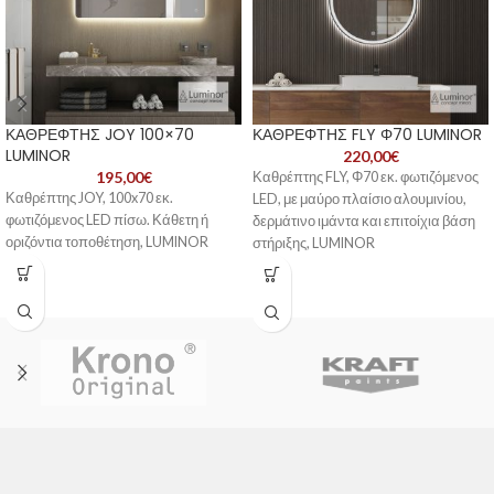
ΚΑΘΡΕΦΤΗΣ JOY 100×70
ΚΑΘΡΕΦΤΗΣ FLY Φ70 LUMINOR
LUMINOR
220,00
€
195,00
€
Καθρέπτης FLY, Φ70 εκ. φωτιζόμενος
Καθρέπτης JOY, 100x70 εκ.
LED, με μαύρο πλαίσιο αλουμινίου,
φωτιζόμενος LED πίσω. Κάθετη ή
δερμάτινο ιμάντα και επιτοίχια βάση
οριζόντια τοποθέτηση, LUMINOR
στήριξης, LUMINOR