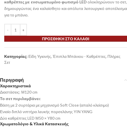
καθρέπτες με ενσωματωμένο φωτισμό LED
ολοκληρώνουν το σετ
δημιουργώντας ένα καλαίσθητο και απόλυτα λειτουργικό αποτέλεσμα
για το μπάνιο.
ΠΡΟΣΘΉΚΗ ΣΤΟ ΚΑΛΆΘΙ
Κατηγορίες:
Είδη Υγιεινής
,
Έπιπλα Μπάνιου - Καθρέπτες
,
Πλήρες
Σετ
Περιγραφή
Χαρακτηριστικά
Διαστάσεις: Μ120 cm
Το σετ περιλαμβάνει:
Βάση με 2 συρτάρια με μηχανισμό Soft Close (απαλό κλείσιμο)
Ενιαίο διπλό νιπτήρα λευκής πορσελάνης YIN YANG
Δύο καθρέπτες LED Μ50 × Υ80 cm
Χρωματολόγιο & Υλικά Κατασκευής