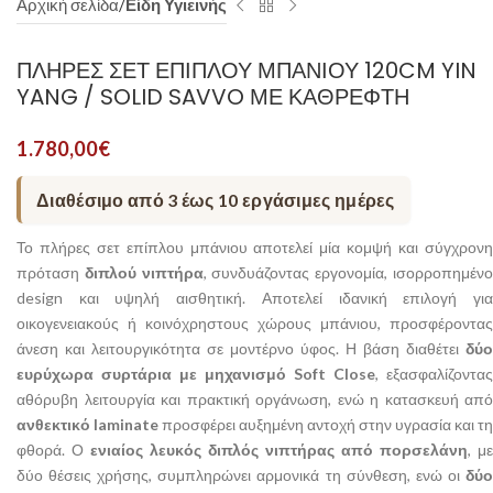
Αρχική σελίδα
Είδη Υγιεινής
ΠΛΉΡΕΣ ΣΕΤ ΕΠΊΠΛΟΥ ΜΠΆΝΙΟΥ 120CM YIN
YANG / SOLID SAVVO ΜΕ ΚΑΘΡΈΦΤΗ
1.780,00
€
Διαθέσιμο από 3 έως 10 εργάσιμες ημέρες
Το πλήρες σετ επίπλου μπάνιου αποτελεί μία κομψή και σύγχρονη
πρόταση
διπλού νιπτήρα
, συνδυάζοντας εργονομία, ισορροπημέν
design και υψηλή αισθητική. Αποτελεί ιδανική επιλογή για
οικογενειακούς ή κοινόχρηστους χώρους μπάνιου, προσφέροντας
άνεση και λειτουργικότητα σε μοντέρνο ύφος. Η βάση διαθέτει
δύο
ευρύχωρα συρτάρια με μηχανισμό Soft Close
, εξασφαλίζοντας
αθόρυβη λειτουργία και πρακτική οργάνωση, ενώ η κατασκευή από
ανθεκτικό laminate
προσφέρει αυξημένη αντοχή στην υγρασία και τη
φθορά. Ο
ενιαίος λευκός διπλός νιπτήρας από πορσελάνη
, με
δύο θέσεις χρήσης, συμπληρώνει αρμονικά τη σύνθεση, ενώ οι
δύο