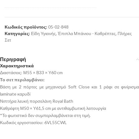
Κωδικός προϊόντος:
05-02-848
Κατηγορίες:
Είδη Υγιεινής
,
Έπιπλα Μπάνιου - Καθρέπτες
,
Πλήρες
Σετ
Περιγραφή
Χαρακτηριστικά
Διαστάσεις: Μ55 × Β33 × Υ60 cm
Το σετ περιλαμβάνει:
Βάση με 2 πόρτες με μηχανισμό Soft Close και 1 ράφι σε φινίρισμα
laminate καρυδί
Νιπτήρα λευκή πορσελάνη Royal Bath
Καθρέφτη Μ50 × Υ61,5 cm με αντιθαμβωτική λειτουργία
*Το φωτιστικό δεν συμπεριλαμβάνεται στη τιμή.
Κωδικός εργοστασίου: 6VL55CWL