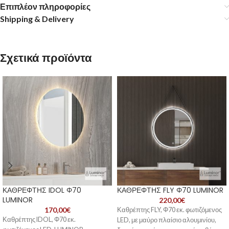
Επιπλέον πληροφορίες
Shipping & Delivery
Σχετικά προϊόντα
ΚΑΘΡΕΦΤΗΣ IDOL Φ70
ΚΑΘΡΕΦΤΗΣ FLY Φ70 LUMINOR
LUMINOR
220,00
€
170,00
€
Καθρέπτης FLY, Φ70 εκ. φωτιζόμενος
Καθρέπτης IDOL, Φ70 εκ.
LED, με μαύρο πλαίσιο αλουμινίου,