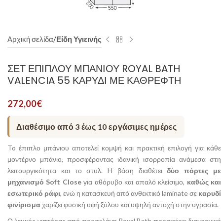
Αρχική σελίδα
Είδη Υγιεινής
ΣΕΤ ΕΠΊΠΛΟΥ ΜΠΆΝΙΟΥ ROYAL BATH
VALENCIA 55 ΚΑΡΥΔΊ ΜΕ ΚΑΘΡΈΦΤΗ
272,00
€
Διαθέσιμο από 3 έως 10 εργάσιμες ημέρες
To έπιπλο μπάνιου αποτελεί κομψή και πρακτική επιλογή για κάθε
μοντέρνο μπάνιο, προσφέροντας ιδανική ισορροπία ανάμεσα στη
λειτουργικότητα και το στυλ. H βάση διαθέτει
δύο πόρτες μ
μηχανισμό Soft Close
για αθόρυβο και απαλό κλείσιμο,
καθώς κα
εσωτερικό ράφι
, ενώ η κατασκευή από ανθεκτικό laminate σε
καρυδί
φινίρισμα
χαρίζει φυσική υφή ξύλου και υψηλή αντοχή στην υγρασία.
Ο λευκός νιπτήρας από πορσελάνη Royal Bath προσφέρει διαχρονική