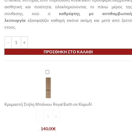
αισθητική και ποιότητα, ολοκληρώνοντας το πάνω μέρος της
σύνθεσης, ενώ ο
καθρέφτης με αντιθαμβωτικ
λειτουργία
εξασφαλίζει καθαρή εικόνα ακόμη και μετά από ζεστό
ντους.
ΠΡΟΣΘΉΚΗ ΣΤΟ ΚΑΛΆΘΙ
Κρεμαστή
Στήλη
Μπάνιου
Royal
Bath
σε
Κρεμαστή Στήλη Μπάνιου Royal Bath σε Καρυδί
Καρυδί
140,00
€