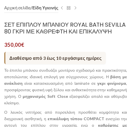
Αρχική σελίδα
Είδη Υγιεινής
ΣΕΤ ΕΠΊΠΛΟΥ ΜΠΆΝΙΟΥ ROYAL BATH SEVILLA
80 ΓΚΡΙ ΜΕ ΚΑΘΡΈΦΤΗ ΚΑΙ ΕΠΙΚΆΛΥΨΗ
350,00
€
Διαθέσιμο από 3 έως 10 εργάσιμες ημέρες
Το έπιπλο μπάνιου συνδυάζει μοντέρνο σχεδιασμό και πρακτικότητα,
αποτελώντας ιδανική επιλογή για σύγχρονους χώρους. Η
βάση με
ανάκλιση
είναι κατασκευασμένη από laminate σε
γκρι φινίρισμα
προσφέροντας φυσική υφή ξύλου και ανθεκτικότητα στην καθημερινή
χρήση. Ο
μηχανισμός Soft Close
εξασφαλίζει απαλό και αθόρυβο
κλείσιμο.
Ο λευκός νιπτήρας από πορσελάνη προσθέτει κομψότητα και
διαχρονική αισθητική, η
επικάλυψη τύπου COMPACT
ενισχύει την
αντοχή του επίπλου στην υγρασία, ενώ ο
καθρέφτης με