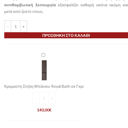
αντιθαμβωτική λειτουργία
εξασφαλίζει καθαρή εικόνα ακόμη κα
μετά από ζεστό ντους.
ΠΡΟΣΘΉΚΗ ΣΤΟ ΚΑΛΆΘΙ
Κρεμαστή
Στήλη
Μπάνιου
Royal
Bath
σε
Κρεμαστή Στήλη Μπάνιου Royal Bath σε Γκρι
Γκρι
140,00
€