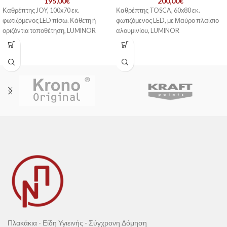
195,00
€
200,00
€
Καθρέπτης JOY, 100x70 εκ.
Καθρέπτης TOSCA, 60x80 εκ.
φωτιζόμενος LED πίσω. Κάθετη ή
φωτιζόμενος LED, με Μαύρο πλαίσιο
οριζόντια τοποθέτηση, LUMINOR
αλουμινίου, LUMINOR
Πλακάκια - Είδη Υγιεινής - Σύγχρονη Δόμηση