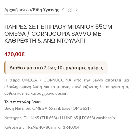
Αρχική σελίδα
Είδη Υγιεινής
ΠΛΉΡΕΣ ΣΕΤ ΕΠΊΠΛΟΥ ΜΠΆΝΙΟΥ 65CM
OMEGA / CORNUCOPIA SAVVO ΜΕ
ΚΑΘΡΈΦΤΗ & ΆΝΩ ΝΤΟΥΛΆΠΙ
470,00
€
Διαθέσιμο από 3 έως 10 εργάσιμες ημέρες
Η σειρά OMEGA / CORNUCOPIA από την Savvo αποτελεί μια
ολοκληρωμένη λύση για το μπάνιο, συνδυάζοντας λειτουργικότητα,
ανθεκτικότητα και σύγχρονο design.
Το σετ περιλαμβάνει:
Βάση Νιπτήρα: OMEGA 65 sink base (OMG651)
Νιπτήρας: THIN 65 (THL653) / H LINE 65 (LFC653) washbasin
Καθρέπτης: IRENE 40×80 mirror (IR40804)